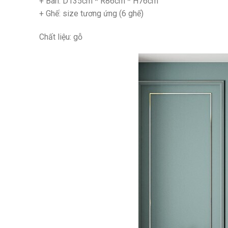
+ Bàn: D135cm * R86cm * H76cm
+ Ghế: size tương ứng (6 ghế)
Chất liệu: gỗ