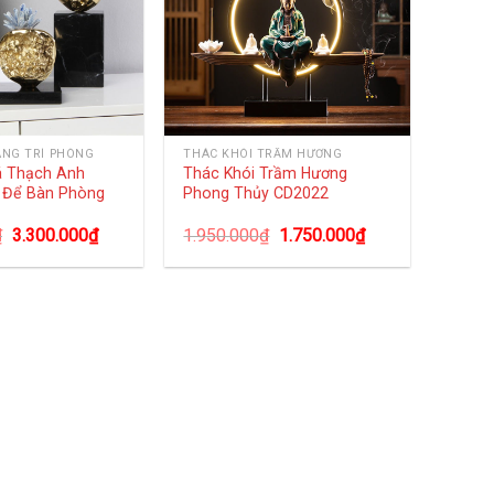
ANG TRÍ PHÒNG
THÁC KHÓI TRẦM HƯƠNG
á Thạch Anh
Thác Khói Trầm Hương
 Để Bàn Phòng
Phong Thủy CD2022
₫
3.300.000
₫
1.950.000
₫
1.750.000
₫