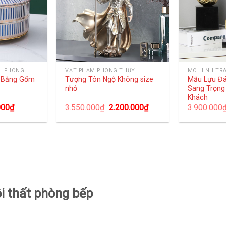
Í PHÒNG
VẬT PHẨM PHONG THỦY
MÔ HÌNH TR
g Bằng Gốm
Tượng Tôn Ngộ Không size
Mẫu Lựu Đ
nhỏ
Sang Trọng
Khách
000
₫
3.550.000
₫
2.200.000
₫
3.900.000
ội thất phòng bếp