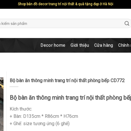
Shop bán đồ decor trang trí nội thất & quà tặng đẹp ở Hà Nội
ch
Decor home
Giới thiệu
Cửa hàng
Chính
Bộ bàn ăn thông minh trang trí nội thất phòng bếp CD772
Bộ bàn ăn thông minh trang trí nội thất phòng bế
Kích thước:
+ Bàn: D135cm * R86cm * H76cm
+ Ghế: size tương ứng (6 ghế)