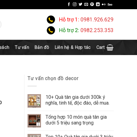
Hỗ trợ 1:
0981.926.629
Hỗ trợ 2:
0982.253.353
 sách
Tư vấn
Bản đồ
Liên hệ & Hợp tác
Cart
Tư vấn chọn đồ decor
10+ Quà tân gia dưới 300k ý
p
nghĩa, tinh tế, độc đáo, dễ mua.
Tổng hợp 10 món quà tân gia
dưới 5 triệu sang trọng
Top 10+ Quà tân gia dưới 3 triệu