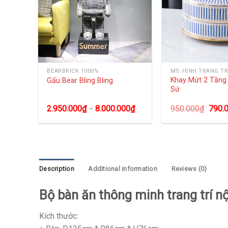
NG
BEARBRICK 1000%
MÔ HÌNH TRANG TR
Khay Mứt 2 Tần
Gấu Bear Bling Bling
Sứ
2.950.000
₫
8.000.000
₫
950.000
₫
790.
–
Description
Additional information
Reviews (0)
Bộ bàn ăn thông minh trang trí n
Kích thước: