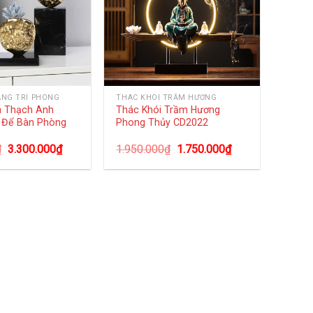
ANG TRÍ PHÒNG
THÁC KHÓI TRẦM HƯƠNG
á Thạch Anh
Thác Khói Trầm Hương
 Để Bàn Phòng
Phong Thủy CD2022
₫
3.300.000
₫
1.950.000
₫
1.750.000
₫