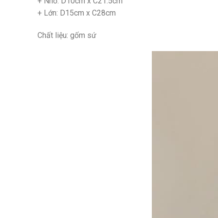
+ Nhỏ: D10cm x C21.5cm
+ Lớn: D15cm x C28cm
Chất liệu: gốm sứ