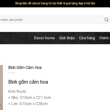
Shop bán đồ decor trang trí nội thất & quà tặng đẹp ở Hà Nội
ch
Decor home
Giới thiệu
Cửa hàng
Chính
Bình Gốm Cắm Hoa
Bình gốm cắm hoa
Kích thước:
+ Nhỏ: D10cm x C21.5cm
+ Lớn: D15cm x C28cm