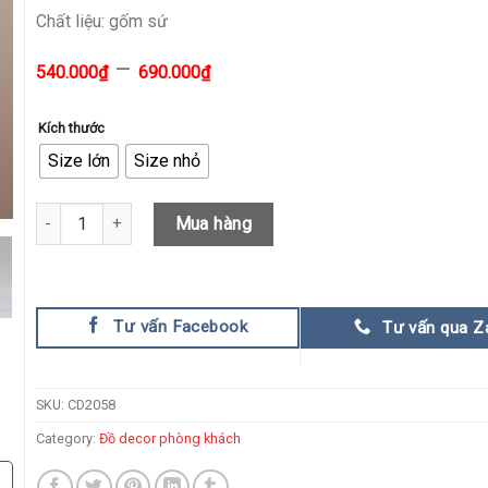
Chất liệu: gốm sứ
–
540.000
₫
690.000
₫
Kích thước
Size lớn
Size nhỏ
Bình Gốm Cắm Hoa quantity
Mua hàng
Tư vấn Facebook
Tư vấn qua Z
SKU:
CD2058
Category:
Đồ decor phòng khách