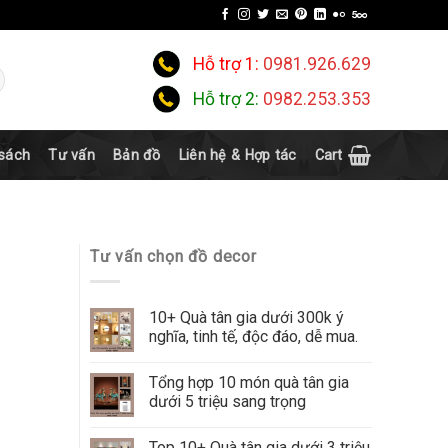
Hỗ trợ 1:
0981.926.629
Hỗ trợ 2:
0982.253.353
 sách
Tư vấn
Bản đồ
Liên hệ & Hợp tác
Cart
Tư vấn chọn đồ decor
10+ Quà tân gia dưới 300k ý
nghĩa, tinh tế, độc đáo, dễ mua.
Tổng hợp 10 món quà tân gia
dưới 5 triệu sang trọng
Top 10+ Quà tân gia dưới 3 triệu