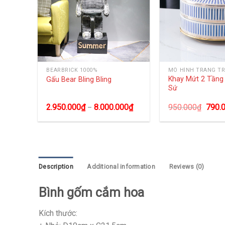
NG
BEARBRICK 1000%
MÔ HÌNH TRANG TR
Khay Mứt 2 Tần
Gấu Bear Bling Bling
Sứ
2.950.000
₫
8.000.000
₫
950.000
₫
790.
–
Description
Additional information
Reviews (0)
Bình gốm cắm hoa
Kích thước: