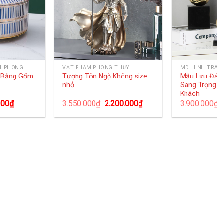
Í PHÒNG
VẬT PHẨM PHONG THỦY
MÔ HÌNH TR
g Bằng Gốm
Tượng Tôn Ngộ Không size
Mẫu Lựu Đ
nhỏ
Sang Trọng
Khách
000
₫
3.550.000
₫
2.200.000
₫
3.900.000