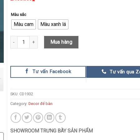
Màu sắc
Màu cam
Màu xanh lá
Tượng Voi Phú Quý Khảm Ngọc quantity
Mua hàng
Tư vấn Facebook
Tư vấn qua Z
SKU:
CD1932
Category:
Decor để bàn
SHOWROOM TRƯNG BÀY SẢN PHẨM