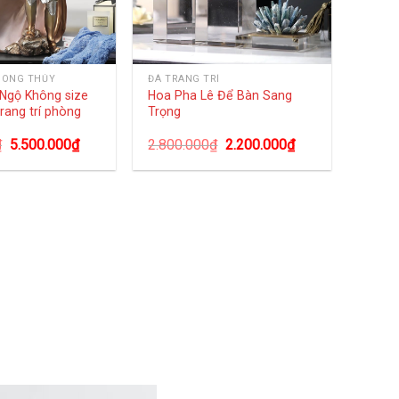
HONG THỦY
ĐÁ TRANG TRÍ
Ngộ Không size
Hoa Pha Lê Để Bàn Sang
trang trí phòng
Trọng
₫
5.500.000
₫
2.800.000
₫
2.200.000
₫