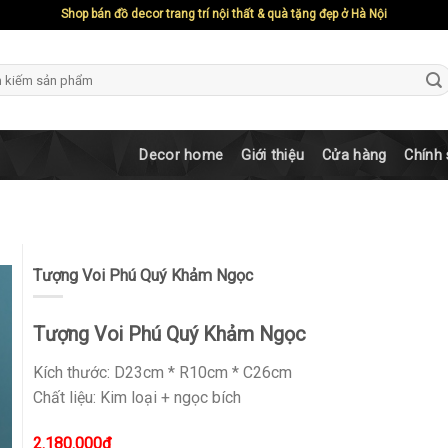
Shop bán đồ decor trang trí nội thất & quà tặng đẹp ở Hà Nội
ch
Decor home
Giới thiệu
Cửa hàng
Chính
Tượng Voi Phú Quý Khảm Ngọc
Tượng Voi Phú Quý Khảm Ngọc
Kích thước: D23cm * R10cm * C26cm
Chất liệu: Kim loại + ngọc bích
2.180.000
₫