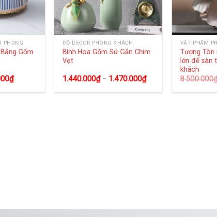
Í PHÒNG
ĐỒ DECOR PHÒNG KHÁCH
VẬT PHẨM P
g Bằng Gốm
Bình Hoa Gốm Sứ Gắn Chim
Tượng Tôn 
Vẹt
lớn để sàn 
khách
000
₫
1.440.000
₫
1.470.000
₫
8.500.000
–