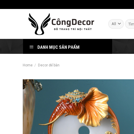
Skip
to
content
Sear
for:
DANH MỤC SẢN PHẨM
Home
/
Decor để bàn