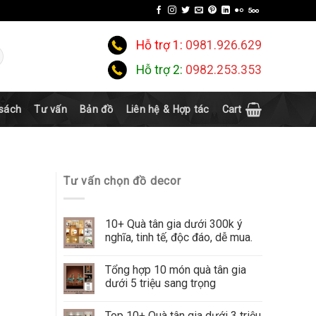
Hỗ trợ 1:
0981.926.629
Hỗ trợ 2:
0982.253.353
 sách
Tư vấn
Bản đồ
Liên hệ & Hợp tác
Cart
Tư vấn chọn đồ decor
10+ Quà tân gia dưới 300k ý
nghĩa, tinh tế, độc đáo, dễ mua.
Tổng hợp 10 món quà tân gia
dưới 5 triệu sang trọng
Top 10+ Quà tân gia dưới 3 triệu