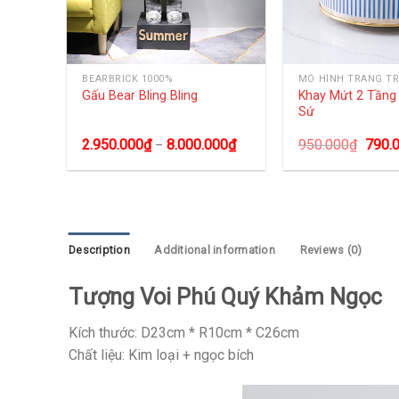
BEARBRICK 1000%
MÔ HÌNH TRANG TR
ng
Khay Mứt 2 Tần
Gấu Bear Bling Bling
Sứ
0
₫
2.950.000
₫
8.000.000
₫
950.000
₫
790.
–
Description
Additional information
Reviews (0)
Tượng Voi Phú Quý Khảm Ngọc
Kích thước: D23cm * R10cm * C26cm
Chất liệu: Kim loại + ngọc bích