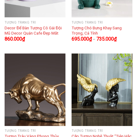
TƯỢNG TRANG TRÍ
TƯỢNG TRANG TRÍ
Decor Để Bàn Tượng Cô Gái Đội
Tượng Chó Bưng Khay Sang
Mũ Decor Quán Cafe Đẹp Mắt
Trọng, Cá Tính
860.000
₫
695.000
₫
735.000
₫
–
TƯỢNG TRANG TRÍ
TƯỢNG TRANG TRÍ
Tượng Trâu Vàng Phong Thủy
Cặp Tượng Nghệ Thuật “Tiên Hắc