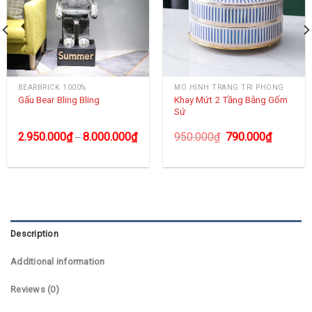
BEARBRICK 1000%
MÔ HÌNH TRANG TRÍ PHÒNG
Khay Mứt 2 Tầng Bằng Gốm
Gấu Bear Bling Bling
Sứ
2.950.000
₫
8.000.000
₫
950.000
₫
790.000
₫
–
Description
Additional information
Reviews (0)