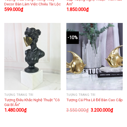
Decor Bàn Làm Việc Chiêu Tài Lộc
Ám”
599.000
₫
1.850.000
₫
-10%
TƯỢNG TRANG TRÍ
TƯỢNG TRANG TRÍ
Tượng Điêu Khắc Nghệ Thuật “Cô
Tượng Cá Pha Lê Để Bàn Cao Cấp
Gái Bí Ẩn”
1.480.000
₫
3.550.000
₫
3.200.000
₫