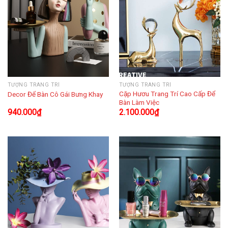
TƯỢNG TRANG TRÍ
TƯỢNG TRANG TRÍ
Cặp Hươu Trang Trí Cao Cấp Để
Decor Để Bàn Cô Gái Bưng Khay
Bàn Làm Việc
940.000
₫
2.100.000
₫