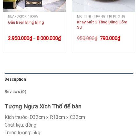
BEARBRICK 1000%
MÔ HÌNH TRANG TRÍ PHÒNG
Khay Mứt 2 Tầng Bằng Gốm
Gấu Bear Bling Bling
Sứ
2.950.000
₫
8.000.000
₫
950.000
₫
790.000
₫
–
Description
Reviews (0)
Tượng Ngựa Xích Thố để bàn
Kích thước: D32cm x R13cm x C32cm
Chất liệu: đồng
Trọng lượng: 5kg