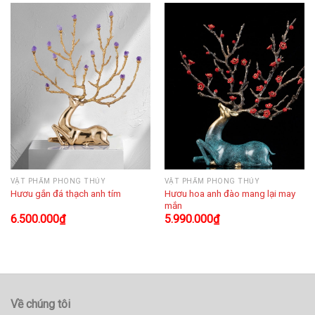
VẬT PHẨM PHONG THỦY
VẬT PHẨM PHONG THỦY
Hươu hoa anh đào mang lại may
Hươu gắn đá thạch anh tím
mắn
6.500.000
₫
5.990.000
₫
Về chúng tôi