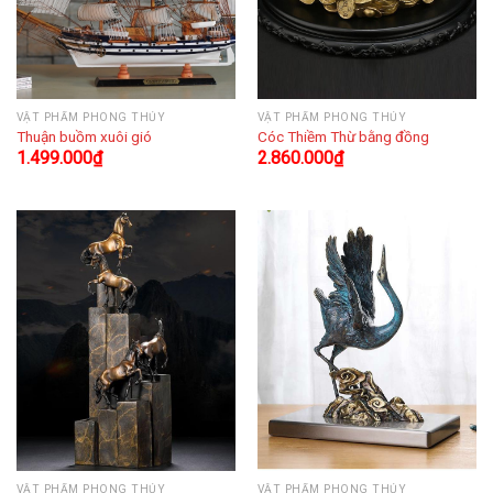
VẬT PHẨM PHONG THỦY
VẬT PHẨM PHONG THỦY
Thuận buồm xuôi gió
Cóc Thiềm Thừ bằng đồng
1.499.000
₫
2.860.000
₫
VẬT PHẨM PHONG THỦY
VẬT PHẨM PHONG THỦY