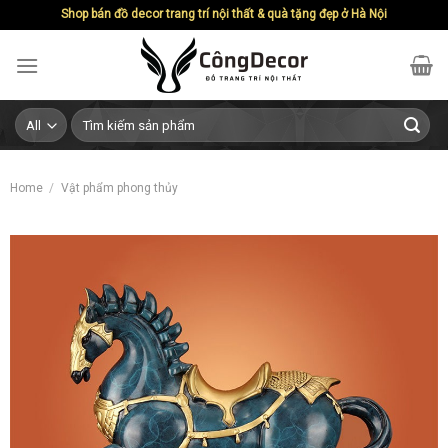
Skip
Shop bán đồ decor trang trí nội thất & quà tặng đẹp ở Hà Nội
to
content
Search
for:
Home
/
Vật phẩm phong thủy