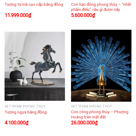
Con hạc đồng phong thủy – “nhất
Tượng tứ mã cao cấp bằng đồng
phẩm điểu” cầu gì được nấy
11.999.000
₫
5.600.000
₫
VẬT PHẨM PHONG THỦY
VẬT PHẨM PHONG THỦY
Con công phong thủy – Phượng
Tượng ngựa bằng đồng
Hoàng trên mặt đất
4.100.000
₫
26.000.000
₫