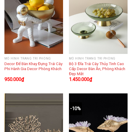
MÔ HÌNH TRANG TRÍ PHÒNG
MÔ HÌNH TRANG TRÍ PHÒNG
Decor Để Bàn Khay Đựng Trái Cây
Bộ 3 Đĩa Trái Cây Thủy Tinh Cao
Phi Hành Gia Decor Phòng Khách
Cấp Decor Bàn Ăn, Phòng Khách
Đẹp Mắt
950.000
₫
1.450.000
₫
-10%