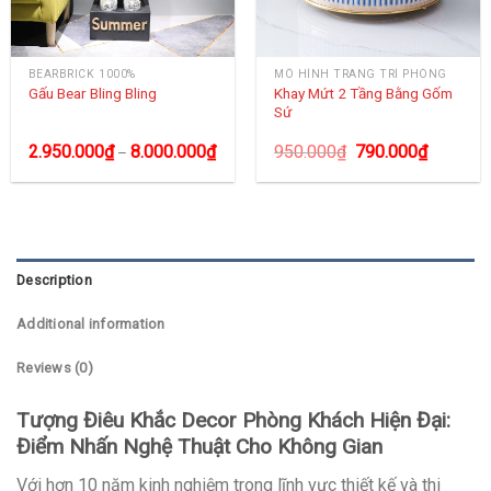
BEARBRICK 1000%
MÔ HÌNH TRANG TRÍ PHÒNG
Khay Mứt 2 Tầng Bằng Gốm
Gấu Bear Bling Bling
Sứ
2.950.000
₫
8.000.000
₫
950.000
₫
790.000
₫
–
Description
Additional information
Reviews (0)
Tượng Điêu Khắc Decor Phòng Khách Hiện Đại:
Điểm Nhấn Nghệ Thuật Cho Không Gian
Với hơn 10 năm kinh nghiệm trong lĩnh vực thiết kế và thi