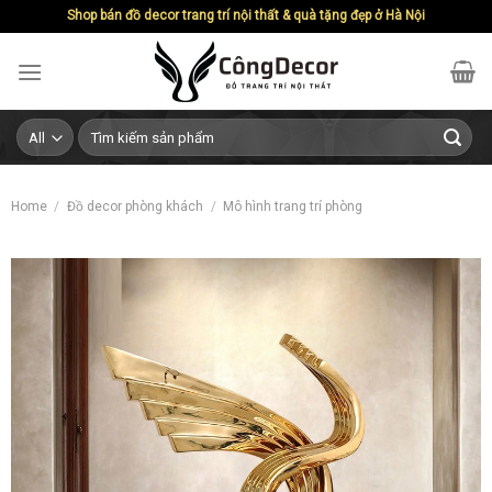
Skip
Shop bán đồ decor trang trí nội thất & quà tặng đẹp ở Hà Nội
to
content
Search
for:
Home
/
Đồ decor phòng khách
/
Mô hình trang trí phòng