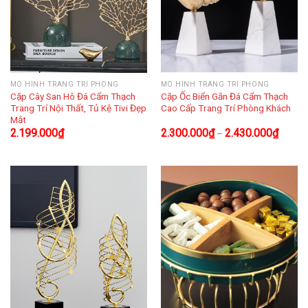
MÔ HÌNH TRANG TRÍ PHÒNG
MÔ HÌNH TRANG TRÍ PHÒNG
Cặp Cây San Hô Đá Cẩm Thạch
Cặp Ốc Biển Gắn Đá Cẩm Thạch
Trang Trí Nội Thất, Tủ Kệ Tivi Đẹp
Cao Cấp Trang Trí Phòng Khách
Mắt
2.199.000
₫
2.300.000
₫
2.430.000
₫
–