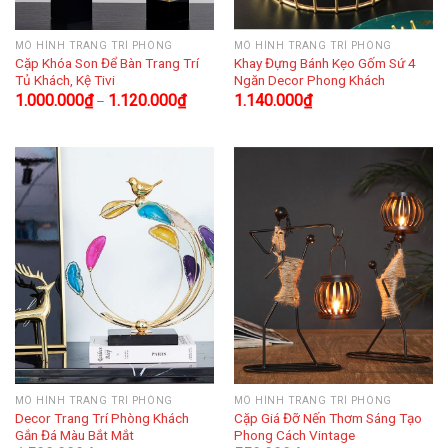
MÔ HÌNH TRANG TRÍ PHÒNG
MÔ HÌNH TRANG TRÍ PHÒNG
Cặp Khóa Son Để Bàn Trang Trí
Khay Đựng Bánh Kẹo Gốm Sứ 4
Tủ Khách, Kệ Tivi
Ngăn Decor Phong Khách
1.000.000
₫
1.120.000
₫
1.140.000
₫
–
MÔ HÌNH TRANG TRÍ PHÒNG
MÔ HÌNH TRANG TRÍ PHÒNG
Decor Trang Trí Phòng Khách
Cặp Giá Đỡ Nến Thơm Sáng Tạo
Gắn Đá Màu Bắt Mắt
Phong Cách Vintage