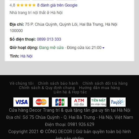
Về chúng tôi
Chính sách bảo hành
Chính sách đổi trả hàng
Chính sách & Quy định chung
Hướng dẫn mua hàng
Liên hệ & Hợp tác
Cửa hàng Decor Trang trí & quà tặng tân gia uy tín tại Hà Nội
Địa chỉ:
Số 75 Chùa Quỳnh - Q. Hai Bà Trưng - Hà Nội, Việt Nam
Điện thoại: 0981.926.629
Copyright 2021 © CÔNG DECOR | Giữ bản quyền toàn bộ hình
ảnh sản phẩm