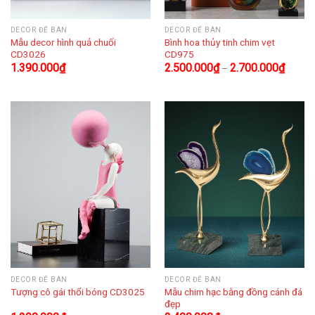
DECOR ĐỂ BÀN
DECOR ĐỂ BÀN
Mẫu decor hình quả chuối
Bình hoa thủy tinh chim vẹt
CD3026
CD975
1.390.000
₫
2.500.000
₫
2.700.000
₫
–
DECOR ĐỂ BÀN
DECOR ĐỂ BÀN
Mẫu chim hạc bằng đồng cánh đá
Tượng cô gái thổi bóng CD3025
đẹp