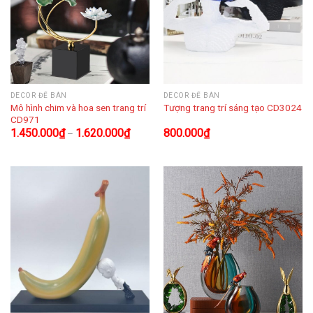
DECOR ĐỂ BÀN
DECOR ĐỂ BÀN
Mô hình chim và hoa sen trang trí
Tượng trang trí sáng tạo CD3024
CD971
1.450.000
₫
1.620.000
₫
800.000
₫
–