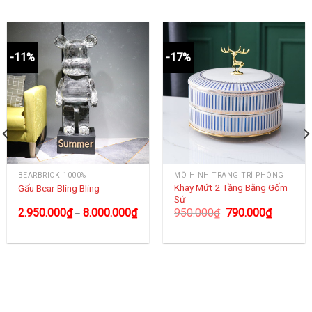
-11%
-17%
BEARBRICK 1000%
MÔ HÌNH TRANG TRÍ PHÒNG
Khay Mứt 2 Tầng Bằng Gốm
Gấu Bear Bling Bling
Sứ
2.950.000
₫
8.000.000
₫
950.000
₫
790.000
₫
–