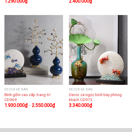
1.290.000
₫
2.400.000
₫
DECOR ĐỂ BÀN
DECOR ĐỂ BÀN
Bình gốm cao cấp trang trí
Decor cá ngọc bích bày phòng
CD969
khách CD973
1.930.000
₫
2.550.000
₫
3.340.000
₫
–