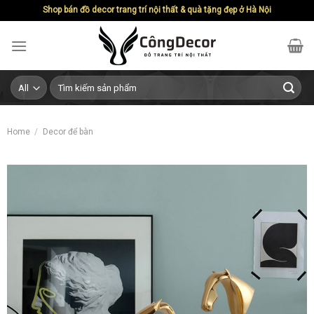
Skip
Shop bán đồ decor trang trí nội thất & quà tặng đẹp ở Hà Nội
to
content
Search
for:
Home
/
Decor để bàn