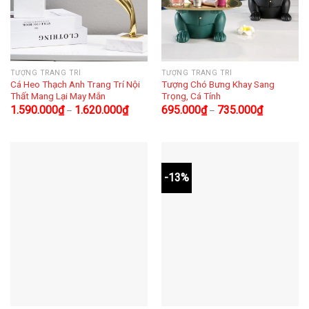
TƯỢNG TRANG TRÍ
TƯỢNG TRANG TRÍ
Cá Heo Thạch Anh Trang Trí Nội
Tượng Chó Bưng Khay Sang
Thất Mang Lại May Mắn
Trọng, Cá Tính
1.590.000
₫
1.620.000
₫
695.000
₫
735.000
₫
–
–
-13%