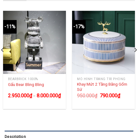
-11%
-17%
BEARBRICK 1000%
MÔ HÌNH TRANG TRÍ PHÒNG
Khay Mứt 2 Tầng Bằng Gốm
Gấu Bear Bling Bling
Sứ
2.950.000
₫
8.000.000
₫
950.000
₫
790.000
₫
–
Description