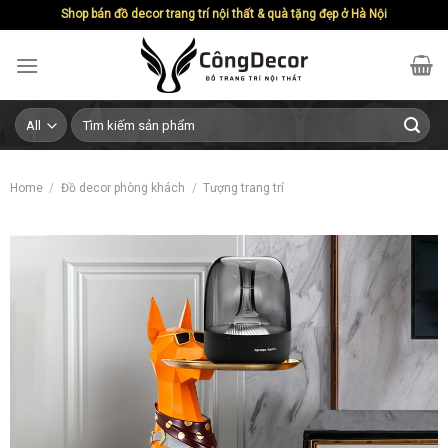
Skip
Shop bán đồ decor trang trí nội thất & quà tặng đẹp ở Hà Nội
to
content
Search
for:
Home
/
Đồ decor phòng khách
/
Tượng trang trí