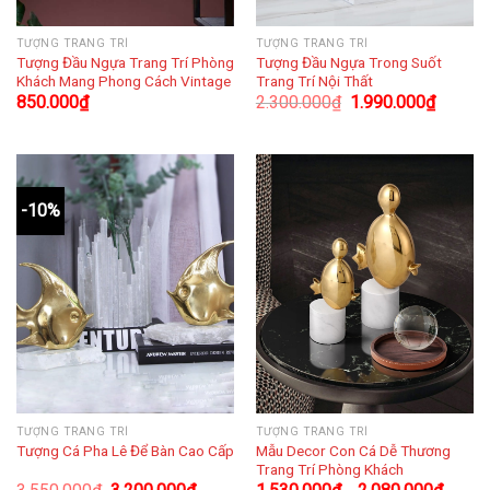
TƯỢNG TRANG TRÍ
TƯỢNG TRANG TRÍ
Tượng Đầu Ngựa Trang Trí Phòng
Tượng Đầu Ngựa Trong Suốt
Khách Mang Phong Cách Vintage
Trang Trí Nội Thất
850.000
₫
2.300.000
₫
1.990.000
₫
-10%
TƯỢNG TRANG TRÍ
TƯỢNG TRANG TRÍ
Mẫu Decor Con Cá Dễ Thương
Tượng Cá Pha Lê Để Bàn Cao Cấp
Trang Trí Phòng Khách