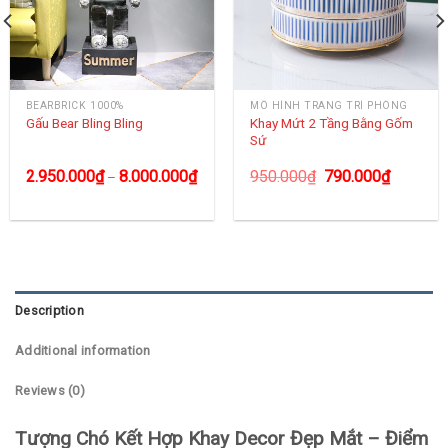
BEARBRICK 1000%
MÔ HÌNH TRANG TRÍ PHÒNG
Khay Mứt 2 Tầng Bằng Gốm
Gấu Bear Bling Bling
Sứ
2.950.000
₫
8.000.000
₫
950.000
₫
790.000
₫
–
Description
Additional information
Reviews (0)
Tượng Chó Kết Hợp Khay Decor Đẹp Mắt – Điểm