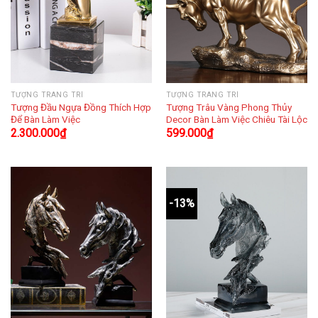
TƯỢNG TRANG TRÍ
TƯỢNG TRANG TRÍ
Tượng Đầu Ngựa Đồng Thích Hợp
Tượng Trâu Vàng Phong Thủy
Để Bàn Làm Việc
Decor Bàn Làm Việc Chiêu Tài Lộc
2.300.000
₫
599.000
₫
-13%