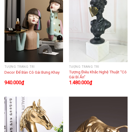
TƯỢNG TRANG TRÍ
TƯỢNG TRANG TRÍ
Tượng Điêu Khắc Nghệ Thuật “Cô
Decor Để Bàn Cô Gái Bưng Khay
Gái Bí Ẩn”
940.000
₫
1.480.000
₫