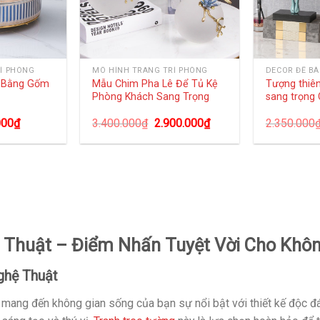
Í PHÒNG
MÔ HÌNH TRANG TRÍ PHÒNG
DECOR ĐỂ B
g Bằng Gốm
Mẫu Chim Pha Lê Để Tủ Kệ
Tượng thiên
Phòng Khách Sang Trọng
sang trọng
000
₫
3.400.000
₫
2.900.000
₫
2.350.000
 Thuật – Điểm Nhấn Tuyệt Vời Cho Khôn
ghệ Thuật
mang đến không gian sống của bạn sự nổi bật với thiết kế độc đáo