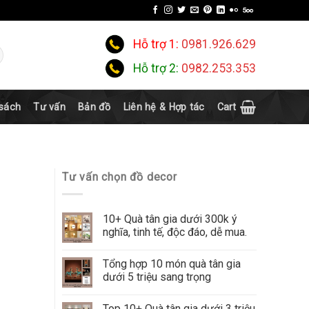
Hỗ trợ 1:
0981.926.629
Hỗ trợ 2:
0982.253.353
 sách
Tư vấn
Bản đồ
Liên hệ & Hợp tác
Cart
Tư vấn chọn đồ decor
10+ Quà tân gia dưới 300k ý
nghĩa, tinh tế, độc đáo, dễ mua.
Tổng hợp 10 món quà tân gia
dưới 5 triệu sang trọng
Top 10+ Quà tân gia dưới 3 triệu