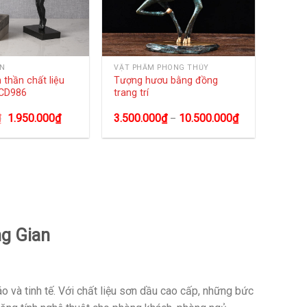
ÀN
VẬT PHẨM PHONG THỦY
 thần chất liệu
Tượng hươu bằng đồng
 CD986
trang trí
₫
1.950.000
₫
3.500.000
₫
10.500.000
₫
–
g Gian
 và tinh tế. Với chất liệu sơn dầu cao cấp, những bức