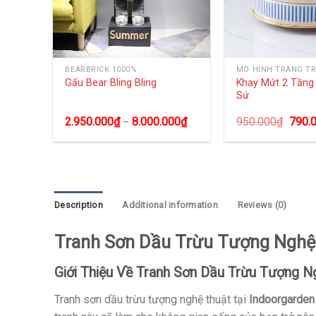
BEARBRICK 1000%
MÔ HÌNH TRANG TR
 Chim
Khay Mứt 2 Tần
Gấu Bear Bling Bling
Sứ
00
₫
2.950.000
₫
8.000.000
₫
950.000
₫
790.
–
Description
Additional information
Reviews (0)
Tranh Sơn Dầu Trừu Tượng Nghệ
Giới Thiệu Về Tranh Sơn Dầu Trừu Tượng N
Tranh sơn dầu trừu tượng nghệ thuật tại
Indoorgarden