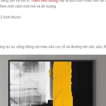
sáng tạo và thú vị.
Tranh treo tường
này là lựa chọn hoàn hảo để 
 theo một cách mới mẻ và ấn tượng.
 2 kích thước:
ang lại sự sống động với màu sắc rực rỡ và đường nét sắc sảo, t