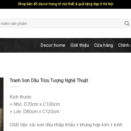
Shop bán đồ decor trang trí nội thất & quà tặng đẹp ở Hà Nội
ch
Decor home
Giới thiệu
Cửa hàng
Chính
Tranh Sơn Dầu Trừu Tượng Nghệ Thuật
Kích thước:
+ Nhỏ: D70cm x C100cm
+ Lớn: D80cm x C120cm
Chất liệu: vải sơn dầu nhập khẩu + khung hợp kim + kính