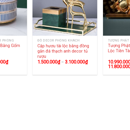
Í PHÒNG
TƯỢNG PHẬT
ĐỒ DECOR PHÒNG KHÁCH
g Bằng Gốm
Tượng Phật 
Cặp hươu tài lộc bằng đồng
Lộc Tiền Tà
gắn đá thạch anh decor tủ
rượu
000
₫
10.990.00
1.500.000
₫
3.100.000
₫
–
11.800.00