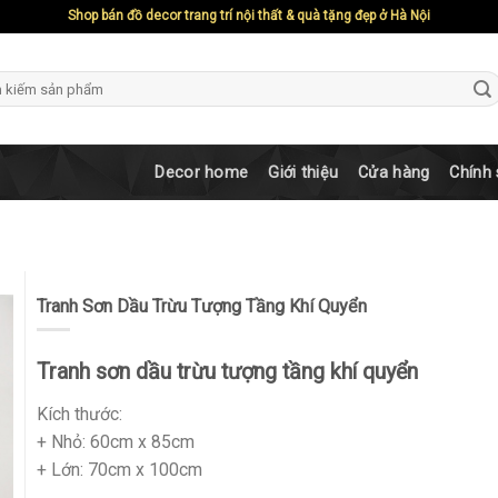
Shop bán đồ decor trang trí nội thất & quà tặng đẹp ở Hà Nội
ch
Decor home
Giới thiệu
Cửa hàng
Chính
Tranh Sơn Dầu Trừu Tượng Tầng Khí Quyển
Tranh sơn dầu trừu tượng tầng khí quyển
Kích thước:
+ Nhỏ: 60cm x 85cm
+ Lớn: 70cm x 100cm