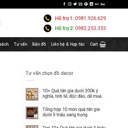
Hỗ trợ 1:
0981.926.629
Hỗ trợ 2:
0982.253.353
 sách
Tư vấn
Bản đồ
Liên hệ & Hợp tác
Cart
Tư vấn chọn đồ decor
10+ Quà tân gia dưới 300k ý
nghĩa, tinh tế, độc đáo, dễ mua.
Tổng hợp 10 món quà tân gia
dưới 5 triệu sang trọng
Top 10+ Quà tân gia dưới 3 triệu