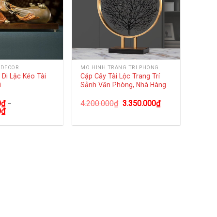
 DECOR
MÔ HÌNH TRANG TRÍ PHÒNG
Di Lặc Kéo Tài
Cặp Cây Tài Lộc Trang Trí
i
Sảnh Văn Phòng, Nhà Hàng
0
₫
4.200.000
₫
3.350.000
₫
–
0
₫