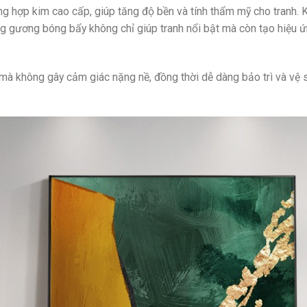
g hợp kim cao cấp, giúp tăng độ bền và tính thẩm mỹ cho tranh. K
ng gương bóng bẩy không chỉ giúp tranh nổi bật mà còn tạo hiệu ứ
g mà không gây cảm giác nặng nề, đồng thời dễ dàng bảo trì và vệ 