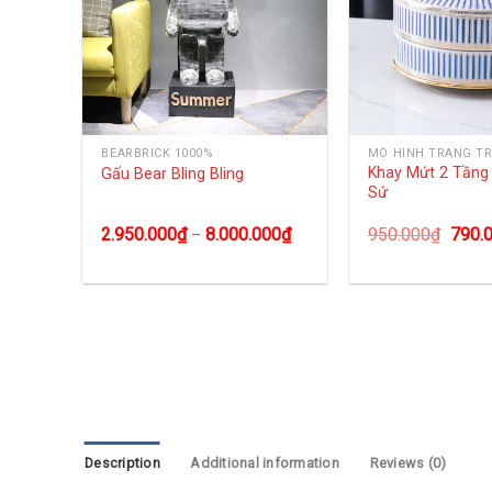
BEARBRICK 1000%
MÔ HÌNH TRANG TR
Khay Mứt 2 Tần
ha Lê
Gấu Bear Bling Bling
Sứ
0
₫
2.950.000
₫
8.000.000
₫
950.000
₫
790.
–
Description
Additional information
Reviews (0)