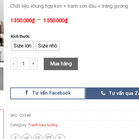
Chất liệu: khung hợp kim + tranh sơn dầu + tráng gương
–
1.350.000
₫
1.550.000
₫
Kích thước
Size lớn
Size nhỏ
Tranh Sơn Dầu Trừu Tượng Tầng Khí Quyển quantity
Mua hàng
Tư vấn Facebook
Tư vấn qua Z
SKU:
CD348
Category:
Tranh treo tường