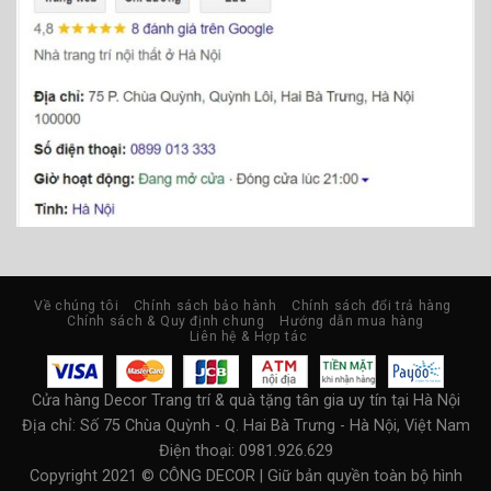
Về chúng tôi
Chính sách bảo hành
Chính sách đổi trả hàng
Chính sách & Quy định chung
Hướng dẫn mua hàng
Liên hệ & Hợp tác
Cửa hàng Decor Trang trí & quà tặng tân gia uy tín tại Hà Nội
Địa chỉ:
Số 75 Chùa Quỳnh - Q. Hai Bà Trưng - Hà Nội, Việt Nam
Điện thoại: 0981.926.629
Copyright 2021 © CÔNG DECOR | Giữ bản quyền toàn bộ hình