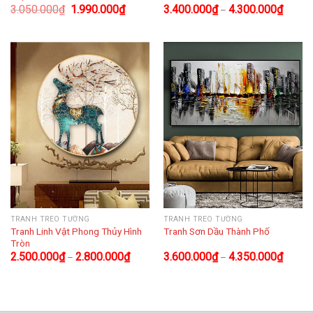
3.050.000
₫
1.990.000
₫
3.400.000
₫
4.300.000
₫
–
TRANH TREO TƯỜNG
TRANH TREO TƯỜNG
Tranh Linh Vật Phong Thủy Hình
Tranh Sơn Dầu Thành Phố
Tròn
2.500.000
₫
2.800.000
₫
3.600.000
₫
4.350.000
₫
–
–