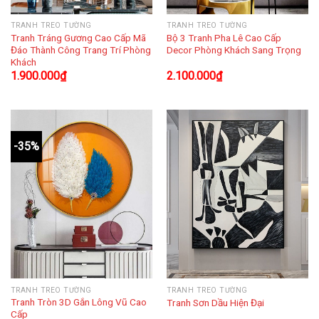
TRANH TREO TƯỜNG
TRANH TREO TƯỜNG
Tranh Tráng Gương Cao Cấp Mã
Bộ 3 Tranh Pha Lê Cao Cấp
Đáo Thành Công Trang Trí Phòng
Decor Phòng Khách Sang Trọng
Khách
1.900.000
₫
2.100.000
₫
-35%
TRANH TREO TƯỜNG
TRANH TREO TƯỜNG
Tranh Tròn 3D Gắn Lông Vũ Cao
Tranh Sơn Dầu Hiện Đại
Cấp