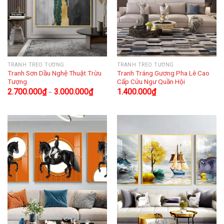
TRANH TREO TƯỜNG
TRANH TREO TƯỜNG
Tranh Sơn Dầu Nghệ Thuật Trừu
Tranh Tráng Gương Pha Lê Cao
Tượng
Cấp Cửu Ngư Quần Hội
2.700.000
₫
3.000.000
₫
1.400.000
₫
–