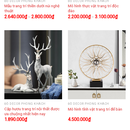
ĐỒ DECOR PHÒNG KHÁCH
ĐỒ DECOR PHÒNG KHÁCH
Mẫu trang trí thiền dưới núi nghệ
Mô hình thực vật trang trí độc
thuật
đáo
2.640.000
₫
2.800.000
₫
2.200.000
₫
3.100.000
₫
–
–
ĐỒ DECOR PHÒNG KHÁCH
ĐỒ DECOR PHÒNG KHÁCH
Cặp hươu trang trí nội thất được
Mô hình tĩnh vật trang trí để bàn
ưa chuộng nhất hiện nay
1.890.000
₫
4.500.000
₫