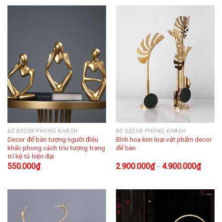
ĐỒ DECOR PHÒNG KHÁCH
ĐỒ DECOR PHÒNG KHÁCH
Decor để bàn tượng người điêu
Bình hoa kim loại vật phẩm decor
khắc phong cách trìu tượng trang
để bàn
trí kệ tủ hiện đại
550.000
₫
2.900.000
₫
4.900.000
₫
–