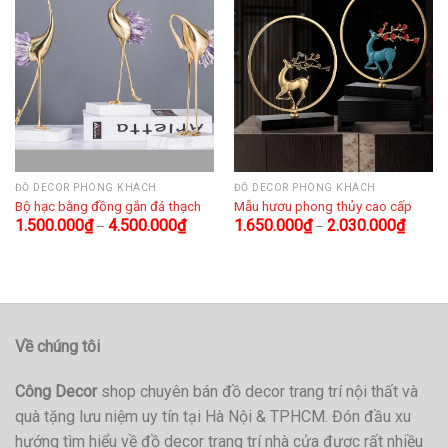
ĐỒ DECOR PHÒNG KHÁCH
ĐỒ DECOR PHÒNG KHÁCH
Bộ hạc bằng đồng gắn đá thạch
Mẫu hươu phong thủy cao cấp
1.500.000
₫
4.500.000
₫
1.650.000
₫
2.030.000
₫
–
–
Về chúng tôi
Công Decor
shop chuyên bán đồ decor trang trí nội thất và
quà tặng lưu niệm uy tín tại Hà Nội & TPHCM. Đón đầu xu
hướng tìm hiểu về đồ decor trang trí nhà cửa được rất nhiều