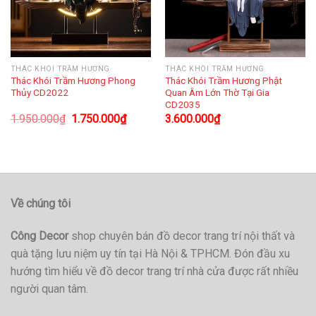
THÁC KHÓI TRẦM HƯƠNG
THÁC KHÓI TRẦM HƯƠNG
Thác Khói Trầm Hương Phong
Thác Khói Trầm Hương Phật
Thủy CD2022
Quan Âm Lớn Thờ Tại Gia
CD2035
1.950.000
₫
1.750.000
₫
3.600.000
₫
Về chúng tôi
Công Decor
shop chuyên bán đồ decor trang trí nội thất và
quà tặng lưu niệm uy tín tại Hà Nội & TPHCM. Đón đầu xu
hướng tìm hiểu về đồ decor trang trí nhà cửa được rất nhiều
người quan tâm.