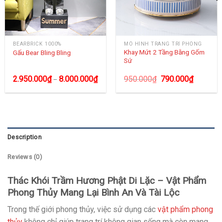
BEARBRICK 1000%
MÔ HÌNH TRANG TRÍ PHÒNG
Khay Mứt 2 Tầng Bằng Gốm
Gấu Bear Bling Bling
Sứ
2.950.000
₫
8.000.000
₫
950.000
₫
790.000
₫
–
Description
Reviews (0)
Thác Khói Trầm Hương Phật Di Lặc – Vật Phẩm
Phong Thủy Mang Lại Bình An Và Tài Lộc
Trong thế giới phong thủy, việc sử dụng các
vật phẩm phong
thủy
không chỉ giúp trang trí không gian sống mà còn mang