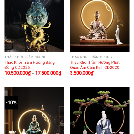
THÁC KHÓI TRẦM HƯƠNG
THÁC KHÓI TRẦM HƯƠNG
Thác Khói Trầm Hương Bằng
Thác Khói Trầm Hương Phật
Đồng CD2026
Quan Âm Cầm Kinh CD2020
10.500.000
₫
17.500.000
₫
3.500.000
₫
–
-10%