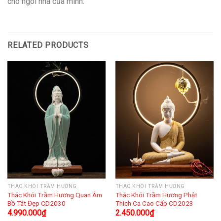
cho ngôi nhà của mình.
RELATED PRODUCTS
THÁC KHÓI TRẦM HƯƠNG
THÁC KHÓI TRẦM HƯƠNG
Thác Khói Trầm Hương Quan Âm
Thác Khói Trầm Hương Phật
Bồ Tát Đẹp CD2030
Thích Ca Cao Cấp CD2023
4.990.000
₫
2.450.000
₫