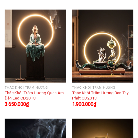
THÁC KHÓI TRẦM HƯƠNG
THÁC KHÓI TRẦM HƯƠNG
Thác Khói Trầm Hương Quan Âm
Thác Khói Trầm Hương Bàn Tay
Đèn Led CD2018
Phật CD2013
3.650.000
₫
1.900.000
₫