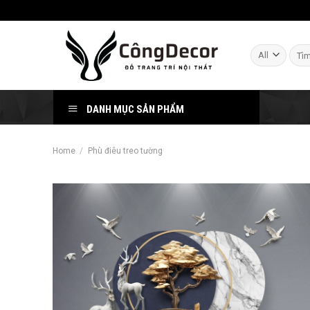
Skip
to
content
Sear
for:
DANH MỤC SẢN PHẨM
Home
/
Phù điêu treo tường