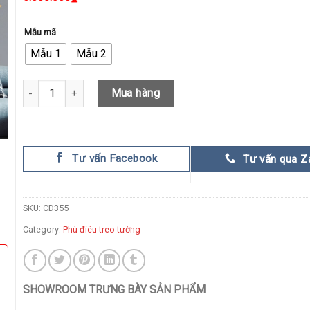
Mẫu mã
Mẫu 1
Mẫu 2
Phù Điêu Treo Tường Đôi Hươu Nghệ Thuật quantity
Mua hàng
Tư vấn Facebook
Tư vấn qua Z
SKU:
CD355
Category:
Phù điêu treo tường
SHOWROOM TRƯNG BÀY SẢN PHẨM