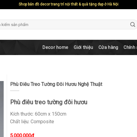
Shop bán đồ decor trang trí nội thất & quà tặng đẹp ở Hà Nội
ch
Decor home
Giới thiệu
Cửa hàng
Chính
Phù Điêu Treo Tường Đôi Hươu Nghệ Thuật
Phù điêu treo tường đôi hươu
Kích thước: 60cm x 150cm
Chất liệu: Composite
5.000.000
₫