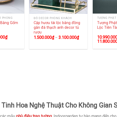
Í PHÒNG
TƯỢNG PHẬT
ĐỒ DECOR PHÒNG KHÁCH
g Bằng Gốm
Tượng Phật 
Cặp hươu tài lộc bằng đồng
Lộc Tiền Tà
gắn đá thạch anh decor tủ
rượu
000
₫
10.990.00
1.500.000
₫
3.100.000
₫
–
11.800.00
 Tinh Hoa Nghệ Thuật Cho Không Gian 
g các mẫu
phù điêu treo tường
, Indoorgarden tự hào mang đến ch