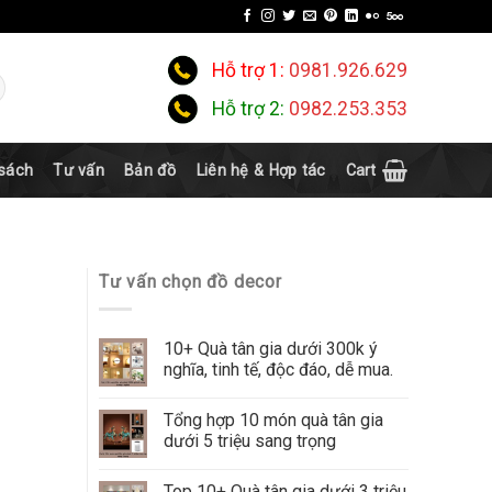
Hỗ trợ 1:
0981.926.629
Hỗ trợ 2:
0982.253.353
 sách
Tư vấn
Bản đồ
Liên hệ & Hợp tác
Cart
Tư vấn chọn đồ decor
10+ Quà tân gia dưới 300k ý
nghĩa, tinh tế, độc đáo, dễ mua.
Tổng hợp 10 món quà tân gia
dưới 5 triệu sang trọng
Top 10+ Quà tân gia dưới 3 triệu