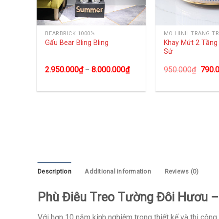
BEARBRICK 1000%
MÔ HÌNH TRANG TR
Khay Mứt 2 Tần
ha Lê
Gấu Bear Bling Bling
Sứ
0
₫
2.950.000
₫
8.000.000
₫
950.000
₫
790.
–
Description
Additional information
Reviews (0)
Phù Điêu Treo Tường Đôi Hươu –
Với hơn 10 năm kinh nghiệm trong thiết kế và thi côn