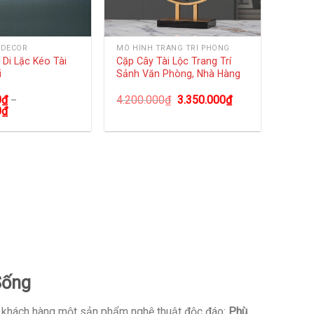
 DECOR
MÔ HÌNH TRANG TRÍ PHÒNG
Di Lặc Kéo Tài
Cặp Cây Tài Lộc Trang Trí
i
Sảnh Văn Phòng, Nhà Hàng
0
₫
4.200.000
₫
3.350.000
₫
–
0
₫
Sống
o khách hàng một sản phẩm nghệ thuật độc đáo:
Phù