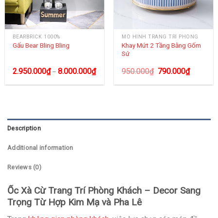
BEARBRICK 1000%
MÔ HÌNH TRANG TRÍ PHÒNG
Khay Mứt 2 Tầng Bằng Gốm
Gấu Bear Bling Bling
Sứ
2.950.000
₫
8.000.000
₫
950.000
₫
790.000
₫
–
Description
Additional information
Reviews (0)
Ốc Xà Cừ Trang Trí Phòng Khách – Decor Sang
Trọng Từ Hợp Kim Mạ và Pha Lê