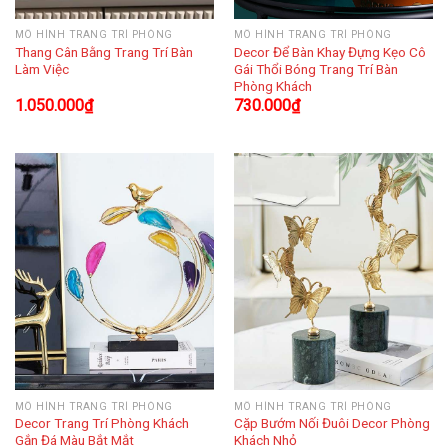
MÔ HÌNH TRANG TRÍ PHÒNG
MÔ HÌNH TRANG TRÍ PHÒNG
Thang Cân Bằng Trang Trí Bàn
Decor Để Bàn Khay Đựng Kẹo Cô
Làm Việc
Gái Thổi Bóng Trang Trí Bàn
Phòng Khách
1.050.000
₫
730.000
₫
MÔ HÌNH TRANG TRÍ PHÒNG
MÔ HÌNH TRANG TRÍ PHÒNG
Decor Trang Trí Phòng Khách
Cặp Bướm Nối Đuôi Decor Phòng
Gắn Đá Màu Bắt Mắt
Khách Nhỏ