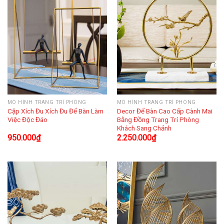
MÔ HÌNH TRANG TRÍ PHÒNG
MÔ HÌNH TRANG TRÍ PHÒNG
Cặp Xích Đu Xích Đu Để Bàn Làm
Decor Để Bàn Cao Cấp Cành Mai
Việc Độc Đáo
Bằng Đồng Trang Trí Phòng
Khách Sang Chảnh
950.000
₫
2.250.000
₫