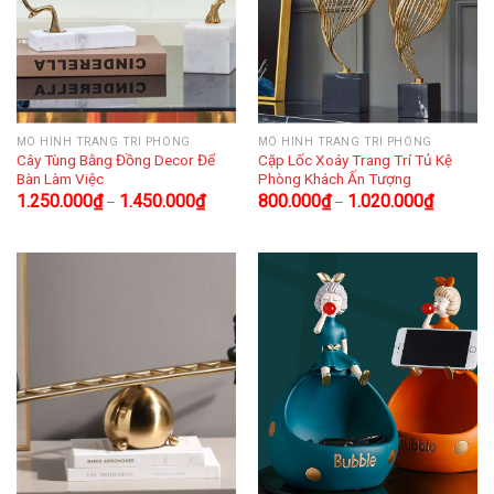
MÔ HÌNH TRANG TRÍ PHÒNG
MÔ HÌNH TRANG TRÍ PHÒNG
Cây Tùng Bằng Đồng Decor Để
Cặp Lốc Xoáy Trang Trí Tủ Kệ
Bàn Làm Việc
Phòng Khách Ấn Tượng
1.250.000
₫
1.450.000
₫
800.000
₫
1.020.000
₫
–
–