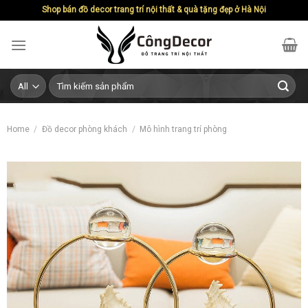
Skip
Shop bán đồ decor trang trí nội thất & quà tặng đẹp ở Hà Nội
to
content
Search
for:
Home
/
Đồ decor phòng khách
/
Mô hình trang trí phòng