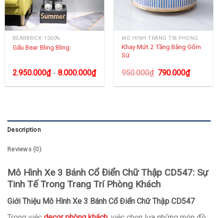
BEARBRICK 1000%
MÔ HÌNH TRANG TRÍ PHÒNG
Khay Mứt 2 Tầng Bằng Gốm
Gấu Bear Bling Bling
Sứ
2.950.000
₫
8.000.000
₫
950.000
₫
790.000
₫
–
Description
Reviews (0)
Mô Hình Xe 3 Bánh Cổ Điển Chữ Thập CD547: Sự
Tinh Tế Trong Trang Trí Phòng Khách
Giới Thiệu Mô Hình Xe 3 Bánh Cổ Điển Chữ Thập CD547
Trong việc
decor phòng khách
, việc chọn lựa những món đồ