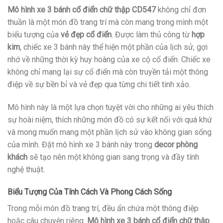
Mô hình xe 3 bánh cổ điển chữ thập CD547
không chỉ đơn
thuần là một món đồ trang trí mà còn mang trong mình một
biểu tượng của
vẻ đẹp cổ điển
. Được làm thủ công từ
hợp
kim
, chiếc xe 3 bánh này thể hiện một phần của lịch sử, gợi
nhớ về những thời kỳ huy hoàng của xe cộ cổ điển. Chiếc xe
không chỉ mang lại sự cổ điển mà còn truyền tải một thông
điệp về sự bền bỉ và vẻ đẹp qua từng chi tiết tinh xảo.
Mô hình này là một lựa chọn tuyệt vời cho những ai yêu thích
sự hoài niệm, thích những món đồ có sự kết nối với quá khứ
và mong muốn mang một phần lịch sử vào không gian sống
của mình. Đặt mô hình xe 3 bánh này trong
decor phòng
khách
sẽ tạo nên một không gian sang trọng và đầy tính
nghệ thuật.
Biểu Tượng Của Tính Cách Và Phong Cách Sống
Trong mỗi món đồ trang trí, đều ẩn chứa một thông điệp
hoặc câu chuyện riêng.
Mô hình xe 3 bánh cổ điển chữ thập