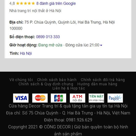
Về chúng tôi
Chính sách bảo hành
Chính sách đổi trả hàng
Chính sách & Quy định chung
Hướng dẫn mua hàng
Liên hệ & Hợp tác
Cửa hàng Decor Trang trí & quà tặng tân gia uy tín tại Hà Nội
Địa chỉ:
Số 75 Chùa Quỳnh - Q. Hai Bà Trưng - Hà Nội, Việt Nam
Điện thoại: 0981.926.629
Copyright 2021 © CÔNG DECOR | Giữ bản quyền toàn bộ hình
ảnh sản phẩm