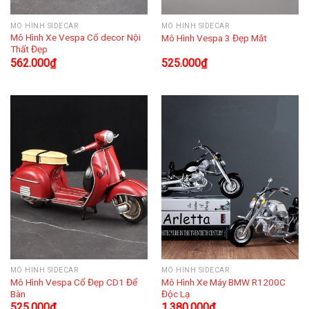
MÔ HÌNH SIDECAR
MÔ HÌNH SIDECAR
Mô Hình Xe Vespa Cổ decor Nội
Mô Hình Vespa 3 Đẹp Mắt
Thất Đẹp
562.000
₫
525.000
₫
MÔ HÌNH SIDECAR
MÔ HÌNH SIDECAR
Mô Hình Vespa Cổ Đẹp CD1 Để
Mô Hình Xe Máy BMW R1200C
Bàn
Độc Lạ
525.000
₫
1.380.000
₫