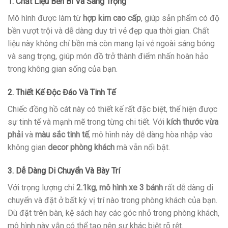
1. Chất Liệu Bền Bỉ Và Sang Trọng
Mô hình được làm từ
hợp kim cao cấp
, giúp sản phẩm có độ
bền vượt trội và dễ dàng duy trì vẻ đẹp qua thời gian. Chất
liệu này không chỉ bền mà còn mang lại vẻ ngoài sáng bóng
và sang trọng, giúp món đồ trở thành điểm nhấn hoàn hảo
trong không gian sống của bạn.
2. Thiết Kế Độc Đáo Và Tinh Tế
Chiếc đồng hồ cát này có thiết kế rất đặc biệt, thể hiện được
sự tinh tế và mạnh mẽ trong từng chi tiết. Với
kích thước vừa
phải
và
màu sắc tinh tế
, mô hình này dễ dàng hòa nhập vào
không gian
decor phòng khách
mà vẫn nổi bật.
3. Dễ Dàng Di Chuyển Và Bày Trí
Với trọng lượng chỉ
2.1kg
,
mô hình xe 3 bánh
rất dễ dàng di
chuyển và đặt ở bất kỳ vị trí nào trong phòng khách của bạn.
Dù đặt trên bàn, kệ sách hay các góc nhỏ trong phòng khách,
mô hình này vẫn có thể tạo nên sự khác biệt rõ rệt.