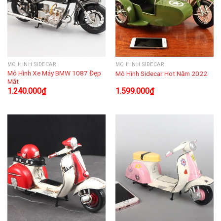
MÔ HÌNH SIDECAR
MÔ HÌNH SIDECAR
Mô Hình Xe Máy BMW 1087 Đẹp
Mô Hình Sidecar Hot Năm 2022
Mắt
1.240.000
₫
1.599.000
₫