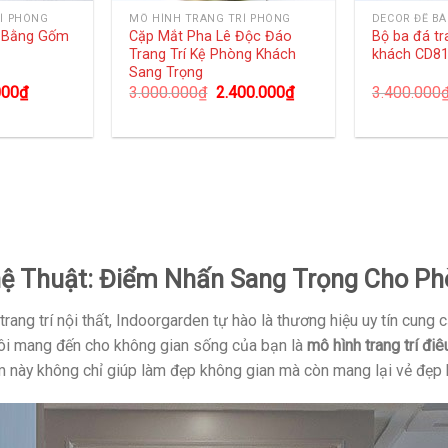
Í PHÒNG
MÔ HÌNH TRANG TRÍ PHÒNG
DECOR ĐỂ B
g Bằng Gốm
Cặp Mắt Pha Lê Độc Đáo
Bộ ba đá tr
Trang Trí Kệ Phòng Khách
khách CD8
Sang Trọng
000
₫
3.000.000
₫
2.400.000
₫
3.400.000
hệ Thuật: Điểm Nhấn Sang Trọng Cho P
trang trí nội thất, Indoorgarden tự hào là thương hiệu uy tín cun
tôi mang đến cho không gian sống của bạn là
mô hình trang trí đi
m này không chỉ giúp làm đẹp không gian mà còn mang lại vẻ đẹp 