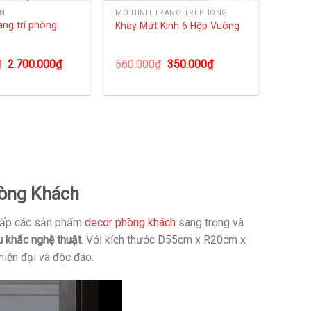
ÀN
MÔ HÌNH TRANG TRÍ PHÒNG
ang trí phòng
Khay Mứt Kính 6 Hộp Vuông
1
₫
2.700.000
₫
560.000
₫
350.000
₫
hòng Khách
g cấp các sản phẩm
decor phòng khách
sang trọng và
êu khắc nghệ thuật
. Với kích thước D55cm x R20cm x
hiện đại và độc đáo.