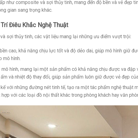
cấp như composite và sợi thủy tinh, mang đến độ bền và vẻ đẹp ti
ng gian sang trọng khác.
Trí Điêu Khắc Nghệ Thuật
và sợi thủy tinh, các vật liệu mang lại những ưu điểm vượt trội:
bền cao, khả năng chịu lực tốt và độ dẻo dai, giúp mô hình giữ đ
ho mô hình.
ho mô hình, mang lại một sản phẩm có khả năng chịu được va đập 
ộ ẩm và nhiệt độ thay đổi, giúp sản phẩm luôn giữ được vẻ đẹp của
kế với những đường nét tinh tế, tạo ra một tác phẩm nghệ thuật m
t hợp với các loại đồ nội thất khác trong phòng khách hay văn phò