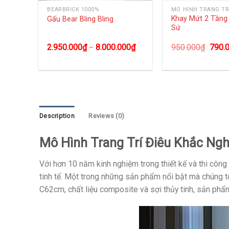
BEARBRICK 1000%
MÔ HÌNH TRANG TR
 Tài
Khay Mứt 2 Tần
Gấu Bear Bling Bling
Sứ
2.950.000
₫
8.000.000
₫
950.000
₫
790.
–
Description
Reviews (0)
Mô Hình Trang Trí Điêu Khắc Ng
Với hơn 10 năm kinh nghiệm trong thiết kế và thi công 
tinh tế. Một trong những sản phẩm nổi bật mà chúng 
C62cm, chất liệu composite và sợi thủy tinh, sản phẩ