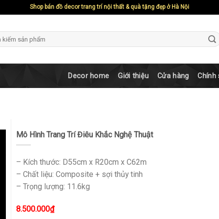
Shop bán đồ decor trang trí nội thất & quà tặng đẹp ở Hà Nội
ch
Decor home
Giới thiệu
Cửa hàng
Chính
Mô Hình Trang Trí Điêu Khắc Nghệ Thuật
– Kích thước: D55cm x R20cm x C62m
– Chất liệu: Composite + sợi thủy tinh
– Trọng lượng: 11.6kg
8.500.000
₫