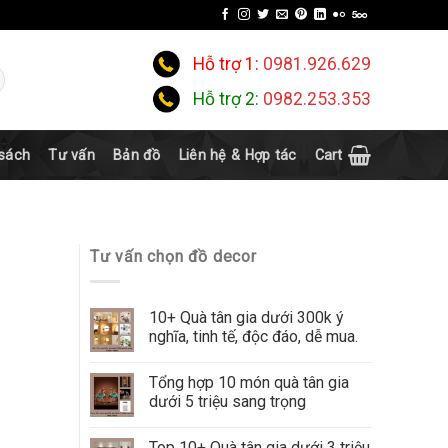
Hỗ trợ 1:
0981.926.629
Hỗ trợ 2:
0982.253.353
 sách
Tư vấn
Bản đồ
Liên hệ & Hợp tác
Cart
Tư vấn chọn đồ decor
10+ Quà tân gia dưới 300k ý
nghĩa, tinh tế, độc đáo, dễ mua.
Tổng hợp 10 món quà tân gia
dưới 5 triệu sang trọng
Top 10+ Quà tân gia dưới 3 triệu