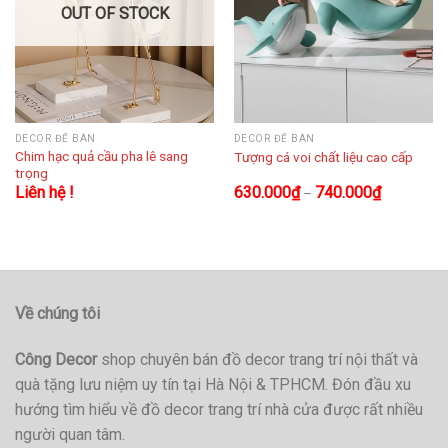
OUT OF STOCK
DECOR ĐỂ BÀN
DECOR ĐỂ BÀN
Chim hạc quả cầu pha lê sang
Tượng cá voi chất liệu cao cấp
trọng
Liên hệ !
630.000
₫
740.000
₫
–
Về chúng tôi
Công Decor
shop chuyên bán đồ decor trang trí nội thất và
quà tặng lưu niệm uy tín tại Hà Nội & TPHCM. Đón đầu xu
hướng tìm hiểu về đồ decor trang trí nhà cửa được rất nhiều
người quan tâm.