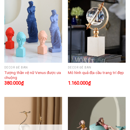
DECOR ĐỂ BÀN
DECOR ĐỂ BÀN
Tượng thần vệ nữ Venus được ưa
Mô hình quả địa cầu trang trí đẹp
chuộng
380.000
₫
1.160.000
₫