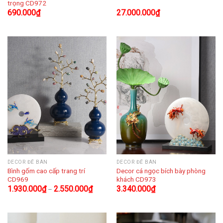
trọng CD972
690.000
₫
27.000.000
₫
DECOR ĐỂ BÀN
DECOR ĐỂ BÀN
Bình gốm cao cấp trang trí
Decor cá ngọc bích bày phòng
CD969
khách CD973
1.930.000
₫
2.550.000
₫
3.340.000
₫
–