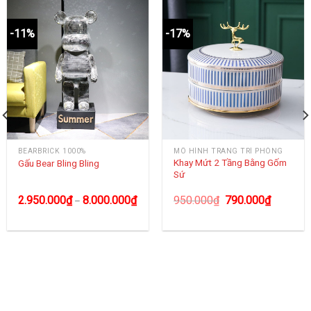
-11%
-17%
BEARBRICK 1000%
MÔ HÌNH TRANG TRÍ PHÒNG
Khay Mứt 2 Tầng Bằng Gốm
Gấu Bear Bling Bling
Sứ
2.950.000
₫
8.000.000
₫
950.000
₫
790.000
₫
–