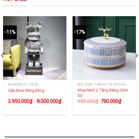
-11%
-17%
BEARBRICK 1000%
MÔ HÌNH TRANG TRÍ PHÒNG
Khay Mứt 2 Tầng Bằng Gốm
Gấu Bear Bling Bling
Sứ
2.950.000
₫
8.000.000
₫
950.000
₫
790.000
₫
–