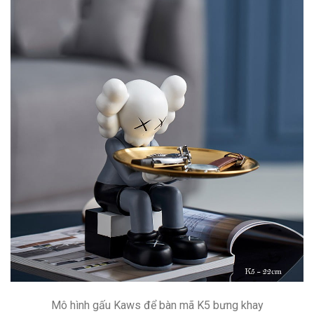
Mô hình gấu Kaws để bàn mã K5 bưng khay