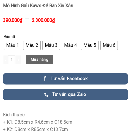
Mô Hình Gấu Kaws Để Bàn Xin Xắn
–
390.000
₫
2.300.000
₫
Mẫu mã
Mẫu 1
Mẫu 2
Mẫu 3
Mẫu 4
Mẫu 5
Mẫu 6
Mô Hình Gấu Kaws Để Bàn Xin Xắn quantity
Mua hàng
Tư vấn Facebook
Tư vấn qua Zalo
Kích thước:
+ K1: D8.5cm x R4.6cm x C18.5cm
+ K2: D8cm x R85cm x C13.7cm