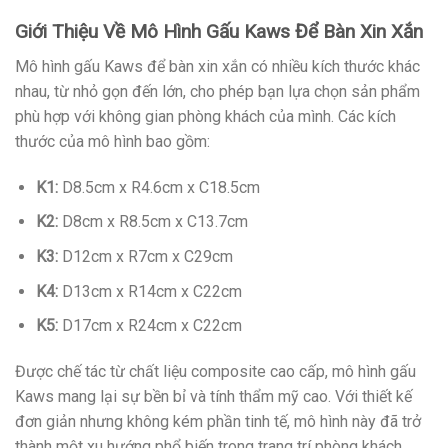
Giới Thiệu Về Mô Hình Gấu Kaws Để Bàn Xin Xắn
Mô hình gấu Kaws để bàn xin xắn có nhiều kích thước khác
nhau, từ nhỏ gọn đến lớn, cho phép bạn lựa chọn sản phẩm
phù hợp với không gian phòng khách của mình. Các kích
thước của mô hình bao gồm:
K1:
D8.5cm x R4.6cm x C18.5cm
K2:
D8cm x R8.5cm x C13.7cm
K3:
D12cm x R7cm x C29cm
K4:
D13cm x R14cm x C22cm
K5:
D17cm x R24cm x C22cm
Được chế tác từ chất liệu composite cao cấp, mô hình gấu
Kaws mang lại sự bền bỉ và tính thẩm mỹ cao. Với thiết kế
đơn giản nhưng không kém phần tinh tế, mô hình này đã trở
thành một xu hướng phổ biến trong trang trí phòng khách,