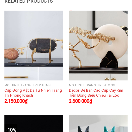
RELATED PRODUCTS
MÔ HÌNH TRANG TRÍ PHÒNG
MÔ HÌNH TRANG TRÍ PHÒNG
Cặp Động Vật Đá Tự Nhiên Trang
Decor Để Bàn Cao Cấp Cây Kim
Trí Phòng Khách
Tiền Đồng Điếu Chiêu Tài Lộc
2.150.000
₫
2.600.000
₫
-10%