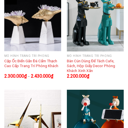
MÔ HÌNH TRANG TRÍ PHÒNG
MÔ HÌNH TRANG TRÍ PHÒNG
Cặp Ốc Biển Gắn Đá Cẩm Thạch
Bàn Cún Dùng Để Tách Cafe,
Cao Cấp Trang Trí Phòng Khách
Sách, Hộp Giấy Decor Phòng
Khách Xinh Xắn
2.300.000
₫
2.430.000
₫
2.200.000
₫
–