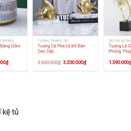
Í PHÒNG
TƯỢNG TRANG TRÍ
DECOR ĐỂ B
g Bằng Gốm
Tượng Cá Pha Lê Để Bàn
Tượng Lá G
Cao Cấp
Phong Thủ
000
₫
3.550.000
₫
3.200.000
₫
1.590.000
 kệ tủ