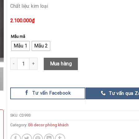
Chất liệu: kim loại
2.100.000
₫
Mẫu mã
Mẫu 1
Mẫu 2
Mẫu bình hoa nghệ thuật trang trí kệ tủ CD993 quantity
Mua hàng
Tư vấn Facebook
Tư vấn qua Z
SKU:
CD993
Category:
Đồ decor phòng khách