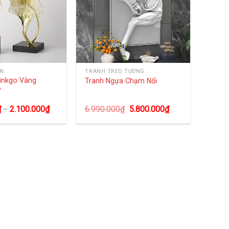
ÀN
TRANH TREO TƯỜNG
inkgo Vàng
Tranh Ngựa Chạm Nổi
y
₫
2.100.000
₫
6.990.000
₫
5.800.000
₫
–