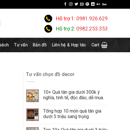
Hỗ trợ 1:
0981.926.629
Hỗ trợ 2:
0982.253.353
 sách
Tư vấn
Bản đồ
Liên hệ & Hợp tác
Cart
Tư vấn chọn đồ decor
10+ Quà tân gia dưới 300k ý
nghĩa, tinh tế, độc đáo, dễ mua.
Tổng hợp 10 món quà tân gia
dưới 5 triệu sang trọng
Top 10+ Quà tân gia dưới 3 triệu