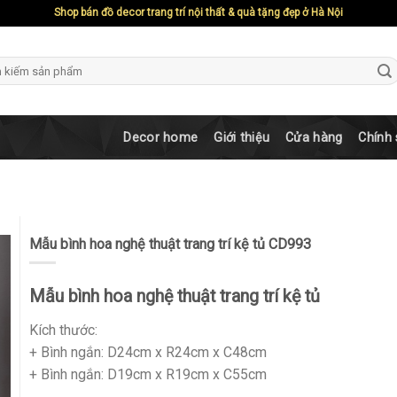
Shop bán đồ decor trang trí nội thất & quà tặng đẹp ở Hà Nội
ch
Decor home
Giới thiệu
Cửa hàng
Chính
Mẫu bình hoa nghệ thuật trang trí kệ tủ CD993
Mẫu bình hoa nghệ thuật trang trí kệ tủ
Kích thước:
+ Bình ngắn: D24cm x R24cm x C48cm
+ Bình ngắn: D19cm x R19cm x C55cm