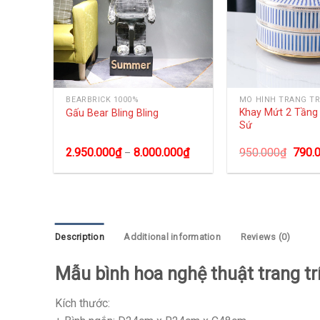
BEARBRICK 1000%
MÔ HÌNH TRANG TR
áng
Khay Mứt 2 Tần
Gấu Bear Bling Bling
Sứ
.000
₫
2.950.000
₫
8.000.000
₫
950.000
₫
790.
–
Description
Additional information
Reviews (0)
Mẫu bình hoa nghệ thuật trang trí
Kích thước: