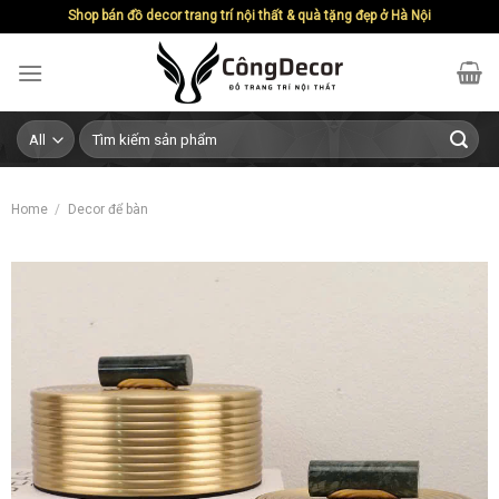
Skip
Shop bán đồ decor trang trí nội thất & quà tặng đẹp ở Hà Nội
to
content
Search
for:
Home
/
Decor để bàn