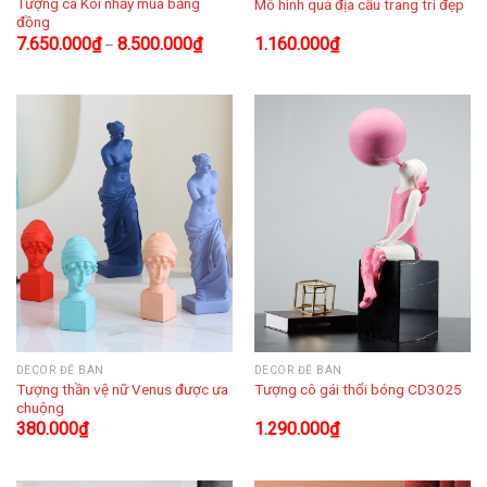
Tượng cá Koi nhảy múa bằng
Mô hình quả địa cầu trang trí đẹp
đồng
7.650.000
₫
8.500.000
₫
1.160.000
₫
–
DECOR ĐỂ BÀN
DECOR ĐỂ BÀN
Tượng thần vệ nữ Venus được ưa
Tượng cô gái thổi bóng CD3025
chuộng
380.000
₫
1.290.000
₫