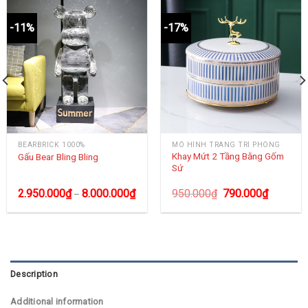
-11%
-17%
BEARBRICK 1000%
MÔ HÌNH TRANG TRÍ PHÒNG
Khay Mứt 2 Tầng Bằng Gốm
Gấu Bear Bling Bling
Sứ
2.950.000
₫
8.000.000
₫
950.000
₫
790.000
₫
–
Description
Additional information