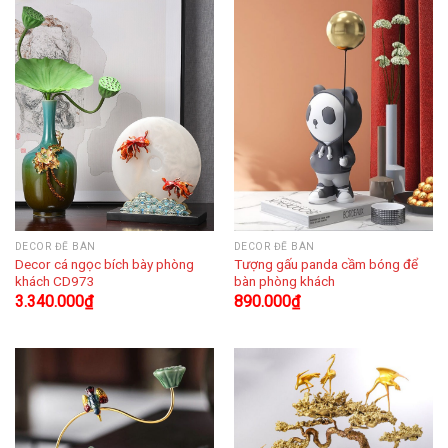
DECOR ĐỂ BÀN
DECOR ĐỂ BÀN
Decor cá ngọc bích bày phòng
Tượng gấu panda cầm bóng để
khách CD973
bàn phòng khách
3.340.000
₫
890.000
₫