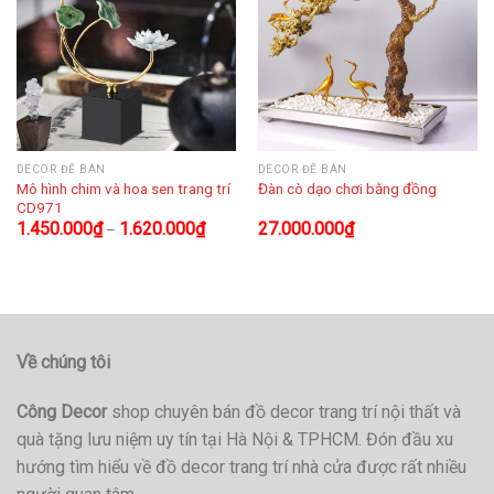
DECOR ĐỂ BÀN
DECOR ĐỂ BÀN
Mô hình chim và hoa sen trang trí
Đàn cò dạo chơi bằng đồng
CD971
1.450.000
₫
1.620.000
₫
27.000.000
₫
–
Về chúng tôi
Công Decor
shop chuyên bán đồ decor trang trí nội thất và
quà tặng lưu niệm uy tín tại Hà Nội & TPHCM. Đón đầu xu
hướng tìm hiểu về đồ decor trang trí nhà cửa được rất nhiều