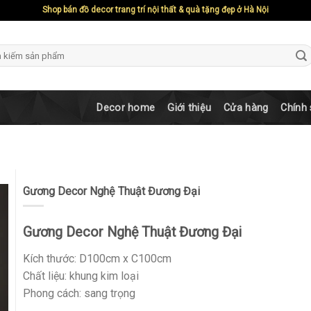
Shop bán đồ decor trang trí nội thất & quà tặng đẹp ở Hà Nội
ch
Decor home
Giới thiệu
Cửa hàng
Chính
Gương Decor Nghệ Thuật Đương Đại
Gương Decor Nghệ Thuật Đương Đại
Kích thước: D100cm x C100cm
Chất liệu: khung kim loại
Phong cách: sang trọng