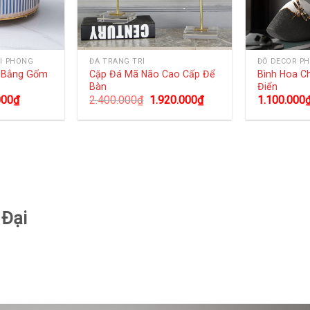
Í PHÒNG
ĐÁ TRANG TRÍ
ĐỒ DECOR P
g Bằng Gốm
Cặp Đá Mã Não Cao Cấp Để
Bình Hoa C
Bàn
Điển
000
₫
2.400.000
₫
1.920.000
₫
1.100.000
 Đại