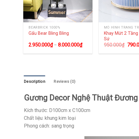
BEARBRICK 1000%
MÔ HÌNH TRANG TR
size
Khay Mứt 2 Tần
Gấu Bear Bling Bling
Sứ
0
₫
2.950.000
₫
8.000.000
₫
950.000
₫
790.
–
Description
Reviews (0)
Gương Decor Nghệ Thuật Đương
Kích thước: D100cm x C100cm
Chất liệu: khung kim loại
Phong cách: sang trọng