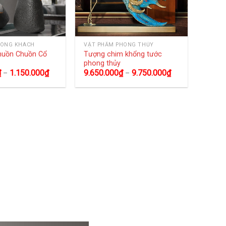
HÒNG KHÁCH
VẬT PHẨM PHONG THỦY
huồn Chuồn Cổ
Tượng chim khổng tước
phong thủy
₫
1.150.000
₫
9.650.000
₫
9.750.000
₫
–
–