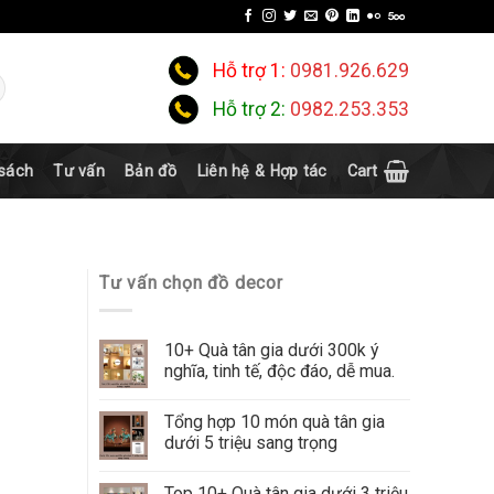
Hỗ trợ 1:
0981.926.629
Hỗ trợ 2:
0982.253.353
 sách
Tư vấn
Bản đồ
Liên hệ & Hợp tác
Cart
Tư vấn chọn đồ decor
10+ Quà tân gia dưới 300k ý
nghĩa, tinh tế, độc đáo, dễ mua.
Tổng hợp 10 món quà tân gia
dưới 5 triệu sang trọng
Top 10+ Quà tân gia dưới 3 triệu