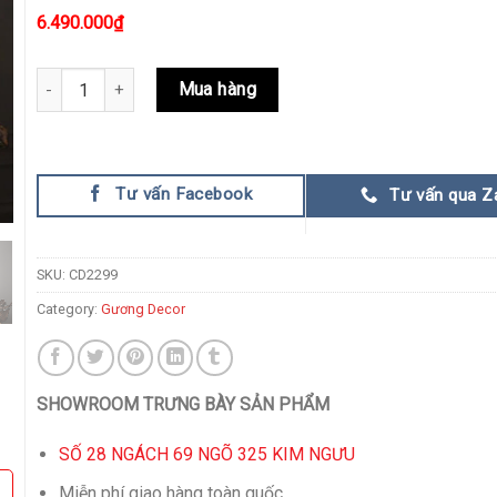
6.490.000
₫
Gương Decor Nghệ Thuật Đương Đại quantity
Mua hàng
Tư vấn Facebook
Tư vấn qua Z
SKU:
CD2299
Category:
Gương Decor
SHOWROOM TRƯNG BÀY SẢN PHẨM
SỐ 28 NGÁCH 69 NGÕ 325 KIM NGƯU
Miễn phí giao hàng toàn quốc