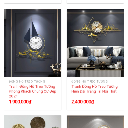
ĐỒNG HỒ TREO TƯỜNG
ĐỒNG HỒ TREO TƯỜNG
Tranh Đồng Hồ Treo Tường
Tranh Đồng Hồ Treo Tường
Phòng Khách Chung Cư Đẹp
Hiện Đại Trang Trí Nội Thất
2021
1.900.000
₫
2.400.000
₫