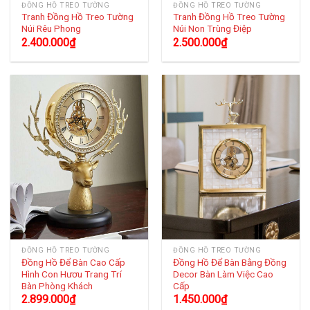
ĐỒNG HỒ TREO TƯỜNG
ĐỒNG HỒ TREO TƯỜNG
Tranh Đồng Hồ Treo Tường
Tranh Đồng Hồ Treo Tường
Núi Rêu Phong
Núi Non Trùng Điệp
2.400.000
₫
2.500.000
₫
ĐỒNG HỒ TREO TƯỜNG
ĐỒNG HỒ TREO TƯỜNG
Đồng Hồ Để Bàn Cao Cấp
Đồng Hồ Để Bàn Bằng Đồng
Hình Con Hươu Trang Trí
Decor Bàn Làm Việc Cao
Bàn Phòng Khách
Cấp
2.899.000
₫
1.450.000
₫