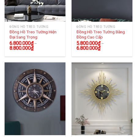
ĐỒNG HỒ TREO TƯỜNG
ĐỒNG HỒ TREO TƯỜNG
Đồng Hồ Treo Tường Hiện
Đồng Hồ Treo Tường Bằng
Đại Sang Trọng
Đồng Cao Cấp
6.800.000
₫
5.800.000
₫
–
–
8.800.000
₫
6.800.000
₫