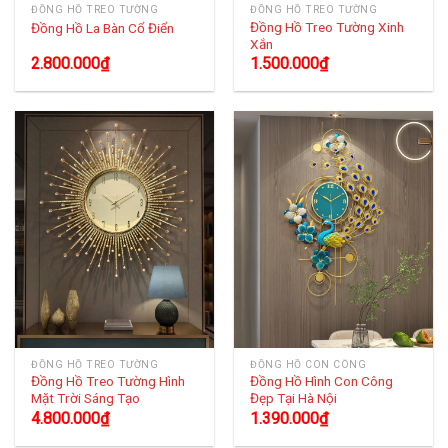
ĐỒNG HỒ TREO TƯỜNG
ĐỒNG HỒ TREO TƯỜNG
Đồng Hồ Treo Tường Xinh
Đồng Hồ La Bàn Cổ Điển
Xắn
2.800.000
₫
1.500.000
₫
ĐỒNG HỒ TREO TƯỜNG
ĐỒNG HỒ CON CÔNG
Đồng Hồ Treo Tường Hình
Đồng Hồ Hình Con Công
Mặt Trời Sáng Tạo
Đẹp Tại Hà Nội
4.800.000
₫
1.390.000
₫