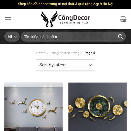
Skip
Shop bán đồ decor trang trí nội thất & quà tặng đẹp ở Hà Nội
to
content
Search
for:
Home
/
Đồng hồ treo tường
/
Page 4