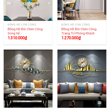
ĐỒNG HỒ CON CÔNG
ĐỒNG HỒ CON CÔNG
Đồng Hồ Đôi Chim Công
Đồng Hồ Đôi Chim Công
Song Hỷ
Trang Trí Phòng Khách
1.310.000
₫
1.270.000
₫