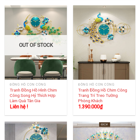
OUT OF STOCK
ĐỒNG HỒ CON CÔNG
ĐỒNG HỒ CON CÔNG
Tranh Đồng Hồ Hình Chim
Tranh Đồng Hồ Chim Công
Công Song Hỷ Thích Hợp
Trang Trí Treo Tường
Làm Quà Tân Gia
Phòng Khách
Liên hệ !
1.390.000
₫