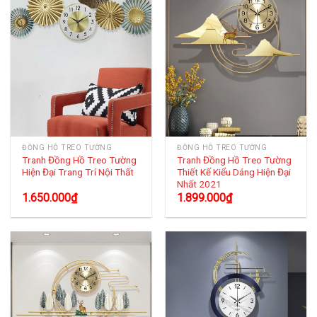
ĐỒNG HỒ TREO TƯỜNG
ĐỒNG HỒ TREO TƯỜNG
Tranh Đồng Hồ Treo Tường
Tranh Đồng Hồ Treo Tường
Hiện Đại Trang Trí Nội Thất
Thiết Kế Kiểu Dáng Hiện Đại
Nhất 2021
1.650.000
₫
1.899.000
₫