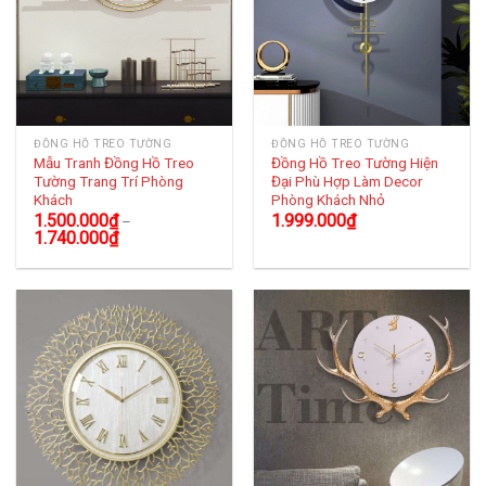
ĐỒNG HỒ TREO TƯỜNG
ĐỒNG HỒ TREO TƯỜNG
Mẫu Tranh Đồng Hồ Treo
Đồng Hồ Treo Tường Hiện
Tường Trang Trí Phòng
Đại Phù Hợp Làm Decor
Khách
Phòng Khách Nhỏ
1.500.000
₫
1.999.000
₫
–
1.740.000
₫