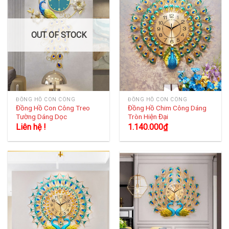
OUT OF STOCK
ĐỒNG HỒ CON CÔNG
ĐỒNG HỒ CON CÔNG
Đồng Hồ Con Công Treo
Đồng Hồ Chim Công Dáng
Tường Dáng Dọc
Tròn Hiện Đại
Liên hệ !
1.140.000
₫