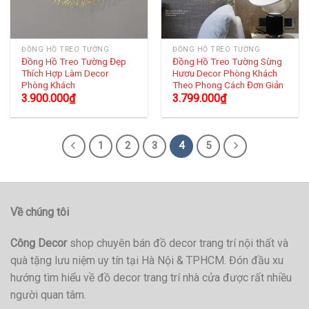
ĐỒNG HỒ TREO TƯỜNG
ĐỒNG HỒ TREO TƯỜNG
Đồng Hồ Treo Tường Đẹp
Đồng Hồ Treo Tường Sừng
Thích Hợp Làm Decor
Hươu Decor Phòng Khách
Phòng Khách
Theo Phong Cách Đơn Giản
3.900.000
₫
3.799.000
₫
1
2
3
4
5
Về chúng tôi
Công Decor
shop chuyên bán đồ decor trang trí nội thất và
quà tặng lưu niệm uy tín tại Hà Nội & TPHCM. Đón đầu xu
hướng tìm hiểu về đồ decor trang trí nhà cửa được rất nhiều
người quan tâm.