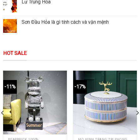
Lư Trung Hỏa
Sơn Đầu Hỏa là gì tính cách và vận mệnh
HOT SALE
-11%
-17%
BEARBRICK 1000%
MÔ HÌNH TRANG TRÍ PHÒNG