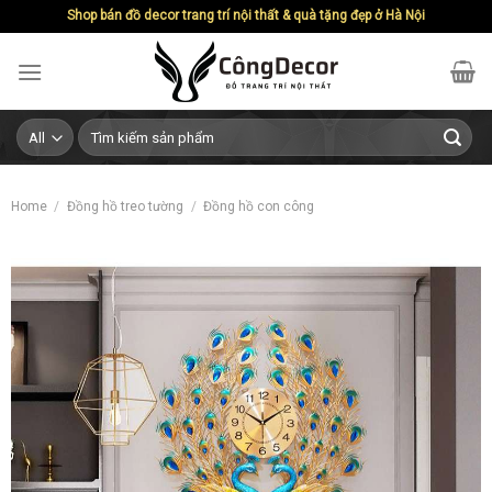
Skip
Shop bán đồ decor trang trí nội thất & quà tặng đẹp ở Hà Nội
to
content
Search
for:
Home
/
Đồng hồ treo tường
/
Đồng hồ con công