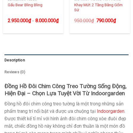
Khay Mứt 2 Tầng Bằng Gốm
Gấu Bear Bling Bling
Sứ
2.950.000
₫
8.000.000
₫
950.000
₫
790.000
₫
–
Description
Reviews (0)
Đồng Hồ Đôi Chim Công Treo Tường Sống Động,
Hiện Đại – Chọn Lựa Tuyệt Vời Từ Indoorgarden
Đồng hồ đôi chim công treo tường là một trong những sản
phẩm trang trí nổi bật và được ưa chuộng tại
Indoorgarden
.
Được thiết kế tỉ mỉ với hình ảnh đôi chim công xòe đuôi đẹp
mắt, chiếc đồng hồ này không chỉ đơn thuần là một món đồ