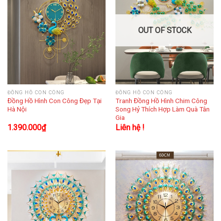
OUT OF STOCK
ĐỒNG HỒ CON CÔNG
ĐỒNG HỒ CON CÔNG
Đồng Hồ Hình Con Công Đẹp Tại
Tranh Đồng Hồ Hình Chim Công
Hà Nội
Song Hỷ Thích Hợp Làm Quà Tân
Gia
1.390.000
₫
Liên hệ !