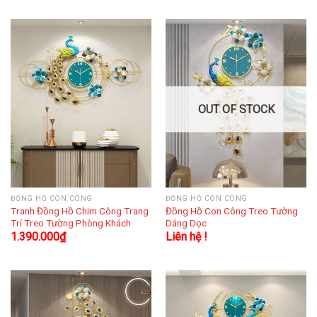
OUT OF STOCK
ĐỒNG HỒ CON CÔNG
ĐỒNG HỒ CON CÔNG
Tranh Đồng Hồ Chim Công Trang
Đồng Hồ Con Công Treo Tường
Trí Treo Tường Phòng Khách
Dáng Dọc
1.390.000
₫
Liên hệ !