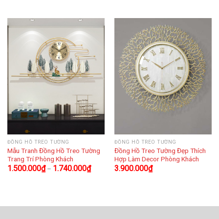
ĐỒNG HỒ TREO TƯỜNG
ĐỒNG HỒ TREO TƯỜNG
Mẫu Tranh Đồng Hồ Treo Tường
Đồng Hồ Treo Tường Đẹp Thích
Trang Trí Phòng Khách
Hợp Làm Decor Phòng Khách
1.500.000
₫
1.740.000
₫
3.900.000
₫
–