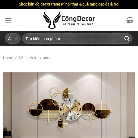
Skip
Shop bán đồ decor trang trí nội thất & quà tặng đẹp ở Hà Nội
to
content
Search
for:
Home
/
Đồng hồ treo tường