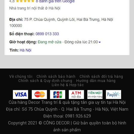
Về chúng tôi
Chính sách bảo hành
Chính sách đổi trả hàng
Chính sách & Quy định chung
Hướng dẫn mua hàng
Liên hệ & Hợp tác
Cửa hàng Decor Trang trí & quà tặng tân gia uy tín tại Hà Nội
Địa chỉ:
Số 75 Chùa Quỳnh - Q. Hai Bà Trưng - Hà Nội, Việt Nam
Điện thoại: 0981.926.629
Copyright 2021 © CÔNG DECOR | Giữ bản quyền toàn bộ hình
ảnh sản phẩm