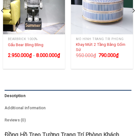
BEARBRICK 1000%
MÔ HÌNH TRANG TRÍ PHÒNG
Khay Mứt 2 Tầng Bằng Gốm
Gấu Bear Bling Bling
Sứ
2.950.000
₫
8.000.000
₫
950.000
₫
790.000
₫
–
Description
Additional information
Reviews (0)
Đồng Hồ Treo Tường Trang Trí Phòng Khách