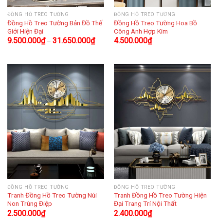
ĐỒNG HỒ TREO TƯỜNG
ĐỒNG HỒ TREO TƯỜNG
Đồng Hồ Treo Tường Bản Đồ Thế
Đồng Hồ Treo Tường Hoa Bồ
Giới Hiện Đại
Công Anh Hợp Kim
9.500.000
₫
31.650.000
₫
4.500.000
₫
–
ĐỒNG HỒ TREO TƯỜNG
ĐỒNG HỒ TREO TƯỜNG
Tranh Đồng Hồ Treo Tường Núi
Tranh Đồng Hồ Treo Tường Hiện
Non Trùng Điệp
Đại Trang Trí Nội Thất
2.500.000
₫
2.400.000
₫