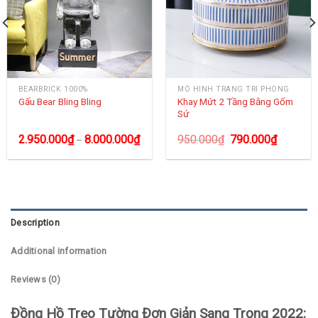
BEARBRICK 1000%
MÔ HÌNH TRANG TRÍ PHÒNG
Khay Mứt 2 Tầng Bằng Gốm
Gấu Bear Bling Bling
Sứ
2.950.000
₫
8.000.000
₫
950.000
₫
790.000
₫
–
Description
Additional information
Reviews (0)
Đồng Hồ Treo Tường Đơn Giản Sang Trọng 2022: