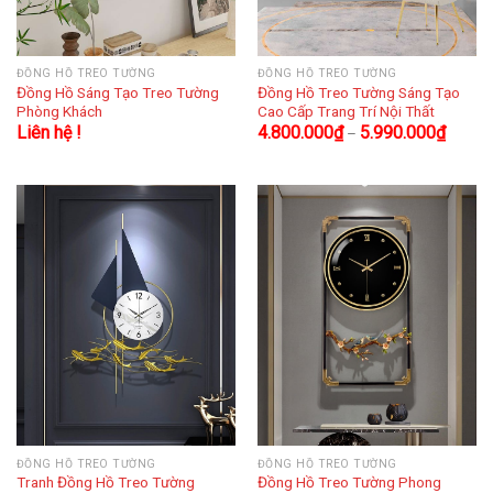
ĐỒNG HỒ TREO TƯỜNG
ĐỒNG HỒ TREO TƯỜNG
Đồng Hồ Sáng Tạo Treo Tường
Đồng Hồ Treo Tường Sáng Tạo
Phòng Khách
Cao Cấp Trang Trí Nội Thất
Liên hệ !
4.800.000
₫
5.990.000
₫
–
ĐỒNG HỒ TREO TƯỜNG
ĐỒNG HỒ TREO TƯỜNG
Tranh Đồng Hồ Treo Tường
Đồng Hồ Treo Tường Phong