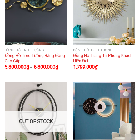
ĐỒNG HỒ TREO TƯỜNG
ĐỒNG HỒ TREO TƯỜNG
Đồng Hồ Treo Tường Bằng Đồng
Đồng Hồ Trang Trí Phòng Khách
Cao Cấp
Hiện Đại
5.800.000
₫
6.800.000
₫
1.799.000
₫
–
OUT OF STOCK