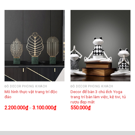
ĐỒ DECOR PHÒNG KHÁCH
ĐỒ DECOR PHÒNG KHÁCH
Mô hình thực vật trang trí độc
Decor để bàn 3 chú ếch Yoga
đáo
trang trí bàn làm việc, kệ tivi, tủ
rượu đẹp mắt
2.200.000
₫
3.100.000
₫
550.000
₫
–