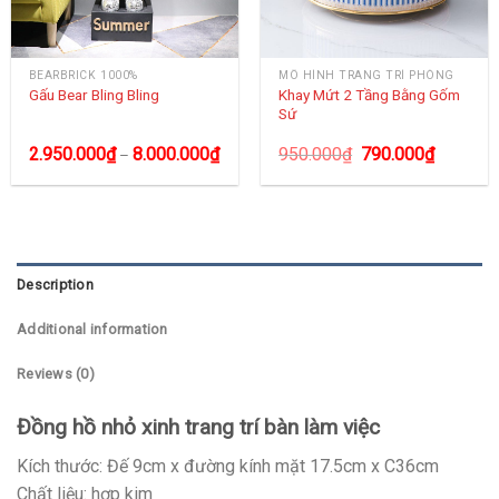
BEARBRICK 1000%
MÔ HÌNH TRANG TRÍ PHÒNG
Khay Mứt 2 Tầng Bằng Gốm
Gấu Bear Bling Bling
Sứ
2.950.000
₫
8.000.000
₫
950.000
₫
790.000
₫
–
Description
Additional information
Reviews (0)
Đồng hồ nhỏ xinh trang trí bàn làm việc
Kích thước: Đế 9cm x đường kính mặt 17.5cm x C36cm
Chất liệu: hợp kim