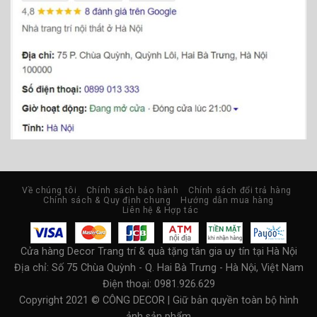
Về chúng tôi
Chính sách bảo hành
Chính sách đổi trả hàng
Chính sách & Quy định chung
Hướng dẫn mua hàng
Liên hệ & Hợp tác
Cửa hàng Decor Trang trí & quà tặng tân gia uy tín tại Hà Nội
Địa chỉ:
Số 75 Chùa Quỳnh - Q. Hai Bà Trưng - Hà Nội, Việt Nam
Điện thoại: 0981.926.629
Copyright 2021 © CÔNG DECOR | Giữ bản quyền toàn bộ hình
ảnh sản phẩm