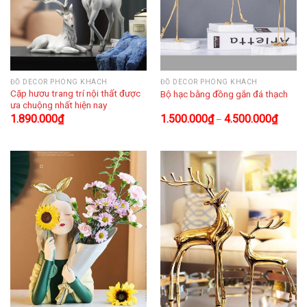
ĐỒ DECOR PHÒNG KHÁCH
ĐỒ DECOR PHÒNG KHÁCH
Cặp hươu trang trí nội thất được
Bộ hạc bằng đồng gắn đá thạch
ưa chuộng nhất hiện nay
1.890.000
₫
1.500.000
₫
4.500.000
₫
–