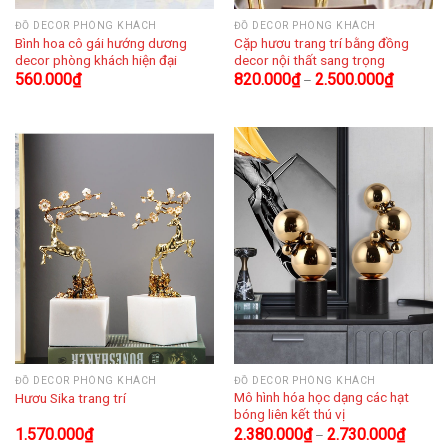
ĐỒ DECOR PHÒNG KHÁCH
ĐỒ DECOR PHÒNG KHÁCH
Bình hoa cô gái hướng dương
Cặp hươu trang trí bằng đồng
decor phòng khách hiện đại
decor nội thất sang trọng
560.000
₫
820.000
₫
2.500.000
₫
–
ĐỒ DECOR PHÒNG KHÁCH
ĐỒ DECOR PHÒNG KHÁCH
Mô hình hóa học dạng các hạt
Hươu Sika trang trí
bóng liên kết thú vị
1.570.000
₫
2.380.000
₫
2.730.000
₫
–