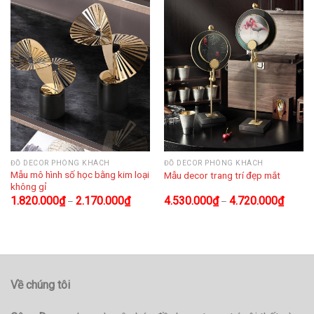
ĐỒ DECOR PHÒNG KHÁCH
ĐỒ DECOR PHÒNG KHÁCH
Mẫu mô hình số học bằng kim loại
Mẫu decor trang trí đẹp mắt
không gỉ
1.820.000
₫
2.170.000
₫
4.530.000
₫
4.720.000
₫
–
–
Về chúng tôi