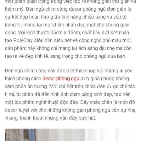
một phần quan trọng trong việc tạo ra không gian thư giãn và
thẩm mỹ. Đèn ngủ chim công decor phòng ngủ đơn giản là
sự kết hợp hoàn hảo giữa tính năng chiếu sáng và yếu tố
trang trí, mang lại một điểm nhấn đẹp mắt cho không gian
sống. Với kích thước 35cm x 15cm, chất liệu đất sét nhân
tạo PolyClay siêu bền siêu nét và công nghệ phủ màu mới,
sản phẩm này không chỉ mang lại ánh sáng dịu nhẹ mà còn
tạo ra vẻ đẹp tinh tế, sang trọng cho phòng ngủ của bạn.
Đèn ngủ chim công này đặc biệt thích hợp với những ai yêu
thích phong cách
decor phòng ngủ
đơn giản nhưng không
kém phần ấn tượng. Mỗi chi tiết trên chiếc đèn được chế tác
tỉ mỉ, từ phần đế đến hình ảnh chim công xinh đẹp, tạo nên
một tác phẩm nghệ thuật độc đáo. Đây chắc chắn là món đồ
decor tuyệt vời cho những không gian phòng ngủ cần sự nhẹ
nhàng, thanh thoát nhưng vẫn đầy sức hút.