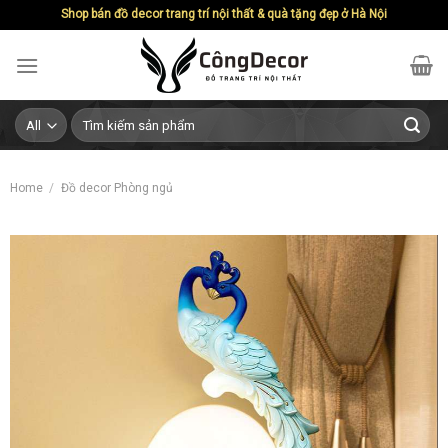
Skip
Shop bán đồ decor trang trí nội thất & quà tặng đẹp ở Hà Nội
to
content
Search
for:
Home
/
Đồ decor Phòng ngủ