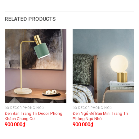
RELATED PRODUCTS
ĐỒ DECOR PHÒNG NGỦ
ĐỒ DECOR PHÒNG NGỦ
Đèn Bàn Trang Trí Decor Phòng
Đèn Ngủ Để Bàn Mini Trang Trí
Khách Chung Cư
Phòng Ngủ Nhỏ
900.000
₫
900.000
₫