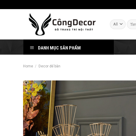
Skip
to
content
Sear
for:
DANH MỤC SẢN PHẨM
Home
/
Decor để bàn