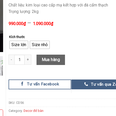
Chất liệu: kim loại cao cấp mạ kết hợp với đá cẩm thạch
Trọng lượng: 2kg
–
990.000
₫
1.090.000
₫
Kích thước
Size lớn
Size nhỏ
Decor hình chóp trang trí CD56 quantity
Mua hàng
Tư vấn Facebook
Tư vấn qua Z
SKU:
CD56
Category:
Decor để bàn