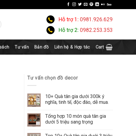
Hỗ trợ 1:
0981.926.629
Hỗ trợ 2:
0982.253.353
 sách
Tư vấn
Bản đồ
Liên hệ & Hợp tác
Cart
Tư vấn chọn đồ decor
10+ Quà tân gia dưới 300k ý
nghĩa, tinh tế, độc đáo, dễ mua.
Tổng hợp 10 món quà tân gia
dưới 5 triệu sang trọng
Top 10+ Quà tân gia dưới 3 triệu