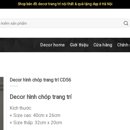
Shop bán đồ decor trang trí nội thất & quà tặng đẹp ở Hà Nội
ch
Decor home
Giới thiệu
Cửa hàng
Chính
Decor hình chóp trang trí CD56
Decor hình chóp trang trí
Kích thước:
+ Size cao: 40cm x 26cm
+ Size thấp: 32cm x 20cm