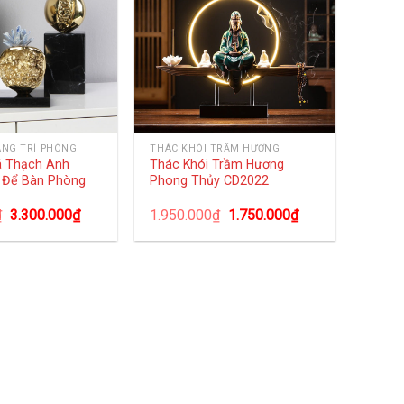
ANG TRÍ PHÒNG
THÁC KHÓI TRẦM HƯƠNG
á Thạch Anh
Thác Khói Trầm Hương
 Để Bàn Phòng
Phong Thủy CD2022
₫
3.300.000
₫
1.950.000
₫
1.750.000
₫