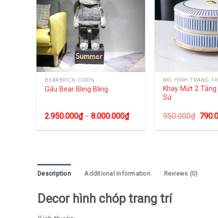
NG
BEARBRICK 1000%
MÔ HÌNH TRANG TR
Khay Mứt 2 Tần
Gấu Bear Bling Bling
Sứ
2.950.000
₫
8.000.000
₫
950.000
₫
790.
–
Description
Additional information
Reviews (0)
Decor hình chóp trang trí