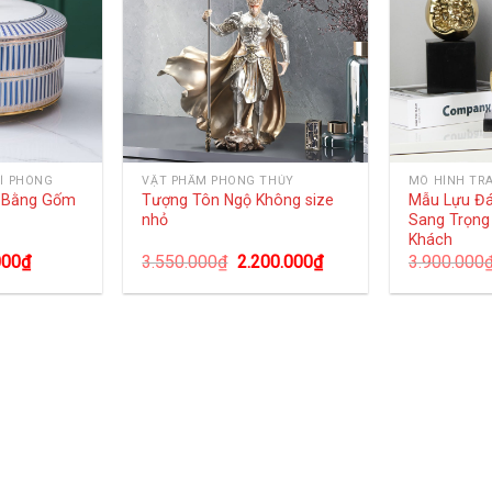
Í PHÒNG
VẬT PHẨM PHONG THỦY
MÔ HÌNH TR
g Bằng Gốm
Tượng Tôn Ngộ Không size
Mẫu Lựu Đ
nhỏ
Sang Trọng
Khách
000
₫
3.550.000
₫
2.200.000
₫
3.900.000