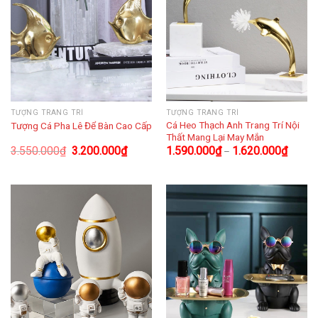
TƯỢNG TRANG TRÍ
TƯỢNG TRANG TRÍ
Cá Heo Thạch Anh Trang Trí Nội
Tượng Cá Pha Lê Để Bàn Cao Cấp
Thất Mang Lại May Mắn
3.550.000
₫
3.200.000
₫
1.590.000
₫
1.620.000
₫
–