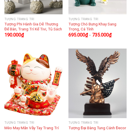
TƯỢNG TRANG TRÍ
TƯỢNG TRANG TRÍ
Tượng Phi Hành Gia Dễ Thương
Tượng Chó Bưng Khay Sang
Để Bàn, Trang Trí Kể Tivi, Tủ Sách
Trọng, Cá Tính
190.000
₫
695.000
₫
735.000
₫
–
TƯỢNG TRANG TRÍ
TƯỢNG TRANG TRÍ
Mèo May Mắn Vẫy Tay Trang Trí
Tượng Đại Bàng Tung Cánh Đecor