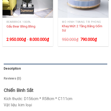
BEARBRICK 1000%
MÔ HÌNH TRANG TRÍ PHÒNG
Khay Mứt 2 Tầng Bằng Gốm
Gấu Bear Bling Bling
Sứ
2.950.000
₫
8.000.000
₫
950.000
₫
790.000
₫
–
Description
Reviews (0)
Chiến Binh Sắt
Kích thước: D156cm * R58cm * C111cm
Vật liệu: kim loại