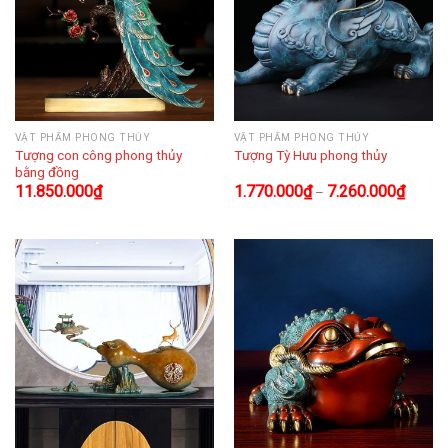
VẬT PHẨM PHONG THỦY
VẬT PHẨM PHONG THỦY
Tượng con công phong thủy
Tượng Tỳ Hưu phong thủy
bằng đồng
11.850.000
₫
1.770.000
₫
7.260.000
₫
–