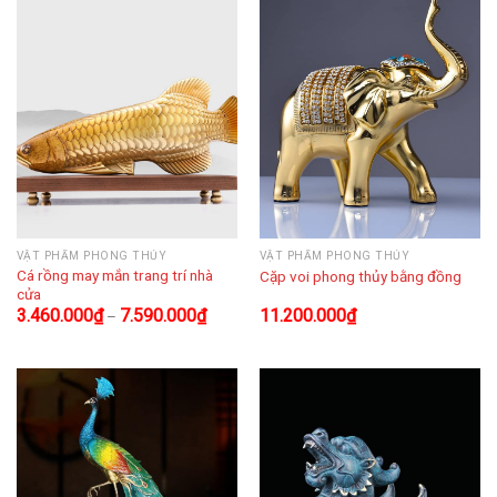
VẬT PHẨM PHONG THỦY
VẬT PHẨM PHONG THỦY
Cá rồng may mắn trang trí nhà
Cặp voi phong thủy bằng đồng
cửa
3.460.000
₫
7.590.000
₫
11.200.000
₫
–