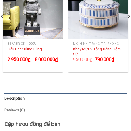
BEARBRICK 1000%
MÔ HÌNH TRANG TRÍ PHÒNG
Khay Mứt 2 Tầng Bằng Gốm
Gấu Bear Bling Bling
Sứ
2.950.000
₫
8.000.000
₫
950.000
₫
790.000
₫
–
Description
Reviews (0)
Cặp hươu đồng để bàn