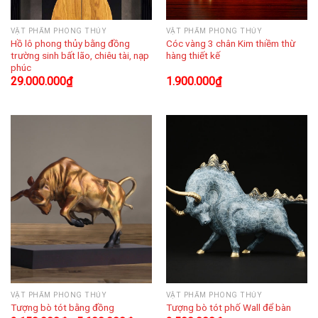
VẬT PHẨM PHONG THỦY
VẬT PHẨM PHONG THỦY
Hồ lô phong thủy bằng đồng
Cóc vàng 3 chân Kim thiềm thừ
trường sinh bất lão, chiêu tài, nạp
hàng thiết kế
phúc
29.000.000
₫
1.900.000
₫
VẬT PHẨM PHONG THỦY
VẬT PHẨM PHONG THỦY
Tượng bò tót bằng đồng
Tượng bò tót phố Wall để bàn