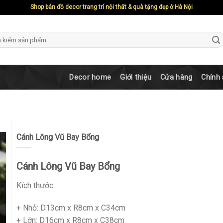
Shop bán đồ decor trang trí nội thất & quà tặng đẹp ở Hà Nội
ch
Decor home
Giới thiệu
Cửa hàng
Chính
Cánh Lông Vũ Bay Bổng
Cánh Lông Vũ Bay Bổng
Kích thước:
+ Nhỏ: D13cm x R8cm x C34cm
+ Lớn: D16cm x R8cm x C38cm