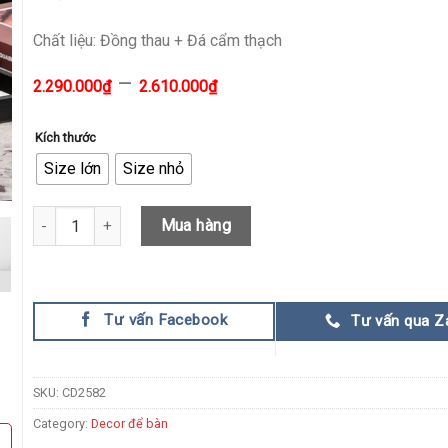
Chất liệu: Đồng thau + Đá cẩm thạch
–
2.290.000
₫
2.610.000
₫
Kích thước
Size lớn
Size nhỏ
Cánh Lông Vũ Bay Bổng quantity
Mua hàng
Tư vấn Facebook
Tư vấn qua Z
SKU:
CD2582
Category:
Decor để bàn