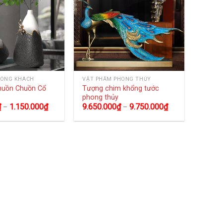
HÒNG KHÁCH
VẬT PHẨM PHONG THỦY
huồn Chuồn Cổ
Tượng chim khổng tước
phong thủy
₫
1.150.000
₫
9.650.000
₫
9.750.000
₫
–
–