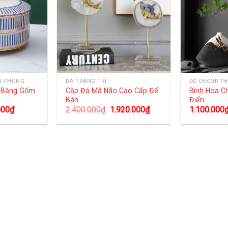
Í PHÒNG
ĐÁ TRANG TRÍ
ĐỒ DECOR P
g Bằng Gốm
Cặp Đá Mã Não Cao Cấp Để
Bình Hoa C
Bàn
Điển
000
₫
2.400.000
₫
1.920.000
₫
1.100.000