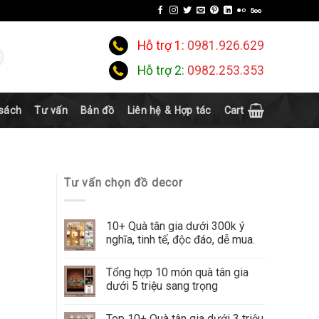
Hỗ trợ 1:
0981.926.629
Hỗ trợ 2:
0982.253.353
 sách
Tư vấn
Bản đồ
Liên hệ & Hợp tác
Cart
Tư vấn chọn đồ decor
10+ Quà tân gia dưới 300k ý
nghĩa, tinh tế, độc đáo, dễ mua.
Tổng hợp 10 món quà tân gia
dưới 5 triệu sang trọng
Top 10+ Quà tân gia dưới 3 triệu