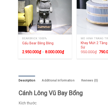
BEARBRICK 1000%
MÔ HÌNH TRANG TR
size
Khay Mứt 2 Tần
Gấu Bear Bling Bling
Sứ
0
₫
2.950.000
₫
8.000.000
₫
950.000
₫
790.
–
Description
Additional information
Reviews (0)
Cánh Lông Vũ Bay Bổng
Kích thước: