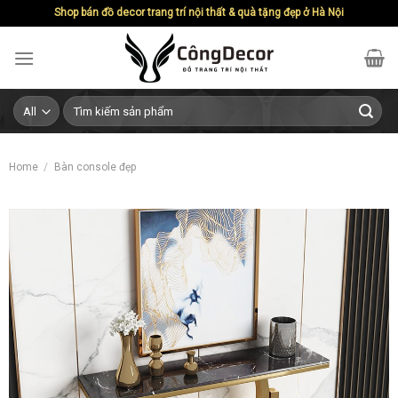
Skip
Shop bán đồ decor trang trí nội thất & quà tặng đẹp ở Hà Nội
to
content
Search
for:
Home
/
Bàn console đẹp