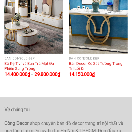
BÀN CONSOLE ĐẸP
BÀN CONSOLE ĐẸP
Bộ Kệ Tivi và Bàn Trà Mặt Đá
Bàn Decor Kê Sát Tường Trang
Phiến Sang Trọng
Trí Lối Đi
14.400.000
₫
29.800.000
₫
14.150.000
₫
–
Về chúng tôi
Công Decor
shop chuyên bán đồ decor trang trí nội thất và
quà tặng lưu niệm uy tín tại Hà Nội & TPHCM. Đón đầu xu