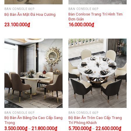
BÀN CONSOLE ĐẸP
BÀN CONSOLE ĐẸP
Bàn Conlose Trang Trí Hình Tim
Bộ Bàn Ăn Mặt Đá Hoa Cương
Đơn Giản
23.100.000
₫
16.000.000
₫
BÀN CONSOLE ĐẸP
BÀN CONSOLE ĐẸP
Bộ Bàn Ăn Bằng Da Cao Cấp Sang
Bộ Bàn Ăn Tròn Cao Cấp Trang
Trọng
Trí Phòng Khách
3.500.000
₫
21.800.000
₫
5.700.000
₫
22.600.000
₫
–
–