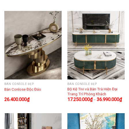
BÀN CONSOLE ĐẸP
BÀN CONSOLE ĐẸP
Bộ Kệ Tivi và Bàn Trà Hiện Đại
Bàn Conlose Độc Đáo
Trang Trí Phòng Khách
26.400.000
₫
17.250.000
₫
36.990.000
₫
–