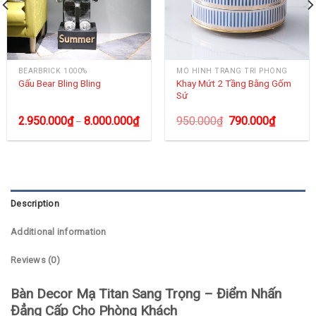
BEARBRICK 1000%
MÔ HÌNH TRANG TRÍ PHÒNG
Khay Mứt 2 Tầng Bằng Gốm
Gấu Bear Bling Bling
Sứ
2.950.000
₫
8.000.000
₫
950.000
₫
790.000
₫
–
Description
Additional information
Reviews (0)
Bàn Decor Mạ Titan Sang Trọng – Điểm Nhấn
Đẳng Cấp Cho Phòng Khách