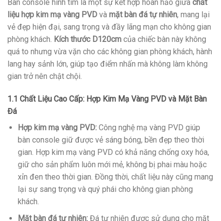
Bàn console hình tim là một sự kết hợp hoàn hảo giữa
chất
liệu hợp kim mạ vàng PVD
và
mặt bàn đá tự nhiên
, mang lại
vẻ đẹp hiện đại, sang trọng và đầy lãng mạn cho không gian
phòng khách.
Kích thước D120cm
của chiếc bàn này không
quá to nhưng vừa vặn cho các không gian phòng khách, hành
lang hay sảnh lớn, giúp tạo điểm nhấn mà không làm không
gian trở nên chật chội.
1.1 Chất Liệu Cao Cấp: Hợp Kim Mạ Vàng PVD và Mặt Bàn
Đá
Hợp kim mạ vàng PVD:
Công nghệ mạ vàng PVD giúp
bàn console giữ được vẻ sáng bóng, bền đẹp theo thời
gian. Hợp kim mạ vàng PVD có khả năng chống oxy hóa,
giữ cho sản phẩm luôn mới mẻ, không bị phai màu hoặc
xỉn đen theo thời gian. Đồng thời, chất liệu này cũng mang
lại sự sang trọng và quý phái cho không gian phòng
khách.
Mặt bàn đá tự nhiên:
Đá tự nhiên được sử dụng cho mặt