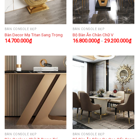
BÀN CONSOLE ĐẸP
BÀN CONSOLE ĐẸP
Bàn Decor Mạ Titan Sang Trọng
Bộ Bàn Ăn Chân Chữ V
14.700.000
₫
16.800.000
₫
29.200.000
₫
–
BÀN CONSOLE ĐẸP
BÀN CONSOLE ĐẸP