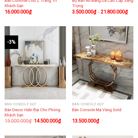
Bàn Conlose Chữ Z Trang Trí
Bộ Bàn Ăn Bằng Da Cao Cấp Sang
Khách Sạn
Trọng
16.000.000
₫
3.500.000
₫
21.800.000
₫
–
-3%
BÀN CONSOLE ĐẸP
BÀN CONSOLE ĐẸP
Bàn Decor Hiện Đại Cho Phòng
Bàn Console Mạ Vàng Gold
Khách Sạn
15.000.000
₫
14.500.000
₫
13.500.000
₫