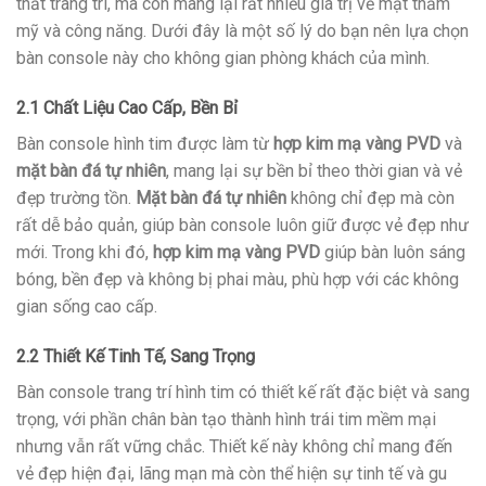
thất trang trí, mà còn mang lại rất nhiều giá trị về mặt thẩm
mỹ và công năng. Dưới đây là một số lý do bạn nên lựa chọn
bàn console này cho không gian phòng khách của mình.
2.1 Chất Liệu Cao Cấp, Bền Bỉ
Bàn console hình tim được làm từ
hợp kim mạ vàng PVD
và
mặt bàn đá tự nhiên
, mang lại sự bền bỉ theo thời gian và vẻ
đẹp trường tồn.
Mặt bàn đá tự nhiên
không chỉ đẹp mà còn
rất dễ bảo quản, giúp bàn console luôn giữ được vẻ đẹp như
mới. Trong khi đó,
hợp kim mạ vàng PVD
giúp bàn luôn sáng
bóng, bền đẹp và không bị phai màu, phù hợp với các không
gian sống cao cấp.
2.2 Thiết Kế Tinh Tế, Sang Trọng
Bàn console trang trí hình tim có thiết kế rất đặc biệt và sang
trọng, với phần chân bàn tạo thành hình trái tim mềm mại
nhưng vẫn rất vững chắc. Thiết kế này không chỉ mang đến
vẻ đẹp hiện đại, lãng mạn mà còn thể hiện sự tinh tế và gu