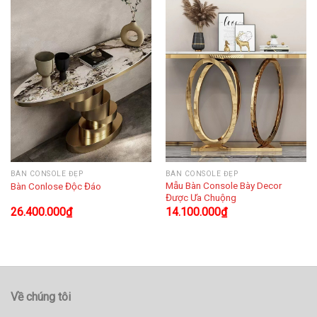
BÀN CONSOLE ĐẸP
BÀN CONSOLE ĐẸP
Mẫu Bàn Console Bày Decor
Bàn Conlose Độc Đáo
Được Ưa Chuộng
26.400.000
₫
14.100.000
₫
Về chúng tôi