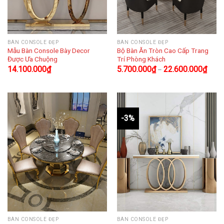
BÀN CONSOLE ĐẸP
BÀN CONSOLE ĐẸP
Mẫu Bàn Console Bày Decor
Bộ Bàn Ăn Tròn Cao Cấp Trang
Được Ưa Chuộng
Trí Phòng Khách
14.100.000
₫
5.700.000
₫
22.600.000
₫
–
-3%
BÀN CONSOLE ĐẸP
BÀN CONSOLE ĐẸP