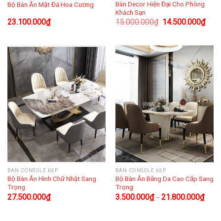
Bàn Decor Hiện Đại Cho Phòng
Bộ Bàn Ăn Mặt Đá Hoa Cương
Khách Sạn
23.100.000
₫
15.000.000
₫
14.500.000
₫
BÀN CONSOLE ĐẸP
BÀN CONSOLE ĐẸP
Bộ Bàn Ăn Hình Chữ Nhật Sang
Bộ Bàn Ăn Bằng Da Cao Cấp Sang
Trọng
Trọng
27.500.000
₫
3.500.000
₫
21.800.000
₫
–