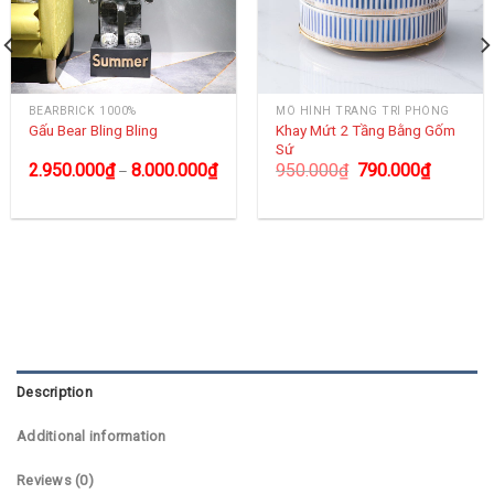
BEARBRICK 1000%
MÔ HÌNH TRANG TRÍ PHÒNG
Khay Mứt 2 Tầng Bằng Gốm
Gấu Bear Bling Bling
Sứ
2.950.000
₫
8.000.000
₫
950.000
₫
790.000
₫
–
Description
Additional information
Reviews (0)