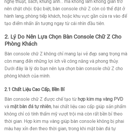
nghệ thuật, sách, khung ảnh… mà không làm không gian trở
nên chật chội. Đặc biệt, bàn console chữ Z còn có thể đặt ở
hành lang, phòng tiếp khách, hoặc khu vực gần cửa ra vào để
tạo điểm nhấn ấn tượng ngay từ cái nhìn đầu tiên.
2. Lý Do Nên Lựa Chọn Bàn Console Chữ Z Cho
Phòng Khách
Bàn console chữ Z không chỉ mang lại vẻ đẹp sang trọng mà
còn mang đến những lợi ích về công năng và phong thủy.
Dưới đây là lý do bạn nên lựa chọn bàn console chữ Z cho
phòng khách của mình.
2.1 Chất Liệu Cao Cấp, Bền Bỉ
Bàn console chữ Z được chế tạo từ
hợp kim mạ vàng PVD
và
mặt bàn đá tự nhiên
, hai chất liệu cao cấp giúp sản phẩm
không chỉ có tính thẩm mỹ vượt trội mà còn rất bền bỉ theo
thời gian. Hợp kim mạ vàng giúp bàn console không bị phai
màu hay xỉn đen theo thời gian, trong khi mặt bàn đá tự