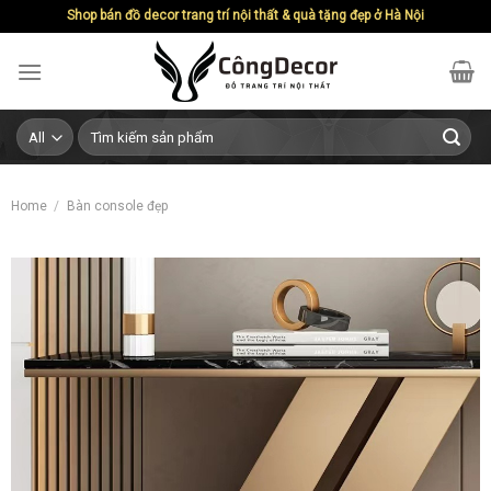
Skip
Shop bán đồ decor trang trí nội thất & quà tặng đẹp ở Hà Nội
to
content
Search
for:
Home
/
Bàn console đẹp