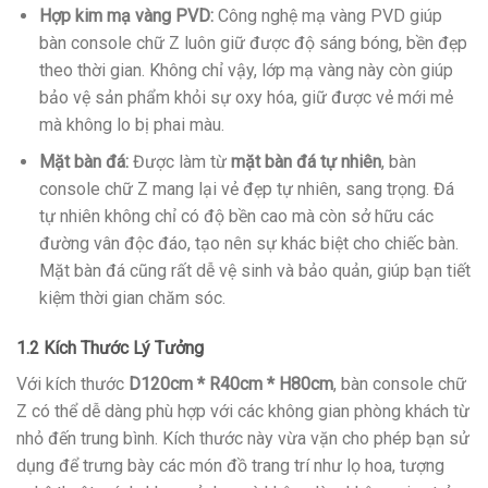
Hợp kim mạ vàng PVD:
Công nghệ mạ vàng PVD giúp
bàn console chữ Z luôn giữ được độ sáng bóng, bền đẹp
theo thời gian. Không chỉ vậy, lớp mạ vàng này còn giúp
bảo vệ sản phẩm khỏi sự oxy hóa, giữ được vẻ mới mẻ
mà không lo bị phai màu.
Mặt bàn đá:
Được làm từ
mặt bàn đá tự nhiên
, bàn
console chữ Z mang lại vẻ đẹp tự nhiên, sang trọng. Đá
tự nhiên không chỉ có độ bền cao mà còn sở hữu các
đường vân độc đáo, tạo nên sự khác biệt cho chiếc bàn.
Mặt bàn đá cũng rất dễ vệ sinh và bảo quản, giúp bạn tiết
kiệm thời gian chăm sóc.
1.2 Kích Thước Lý Tưởng
Với kích thước
D120cm * R40cm * H80cm
, bàn console chữ
Z có thể dễ dàng phù hợp với các không gian phòng khách từ
nhỏ đến trung bình. Kích thước này vừa vặn cho phép bạn sử
dụng để trưng bày các món đồ trang trí như lọ hoa, tượng